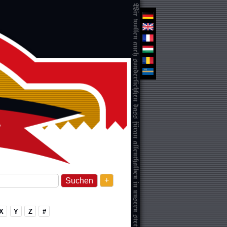
+
X
Y
Z
#