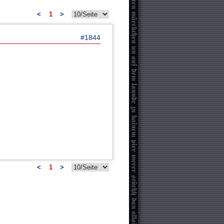
<
1
>
#1844
<
1
>