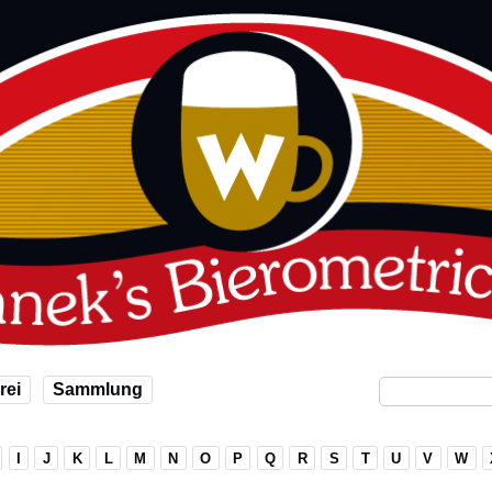
rei
Sammlung
I
J
K
L
M
N
O
P
Q
R
S
T
U
V
W