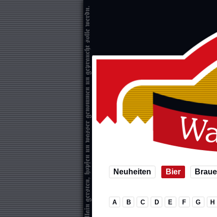
Neuheiten
Bier
Braue
A
B
C
D
E
F
G
H