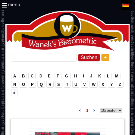
menu
+
A
B
C
D
E
F
G
H
I
J
K
L
M
N
O
P
Q
R
S
T
U
V
W
X
Y
Z
#
<
1
>