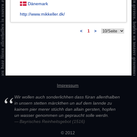
Dänemark
http://www.mikkeller.dk/
<
1
>
Impressum
Wir wollen auch sonderlichhen dass füran allenthalben
in unsern stetten märckthen un auf dem lannde zu
kainem pier merer stüchh dan allain gersten, hopfen
un wasser genommen un gepraucht solle werdn.
Bayrisches Reinheitsgebot (1516)
© 2012