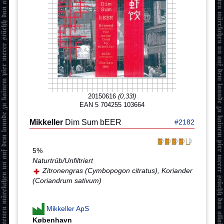
20150616
(0,33l)
EAN 5 704255 103664
Mikkeller
Dim Sum bEER
#2182
5%
Naturtrüb/Unfiltriert
Zitronengras (Cymbopogon citratus), Koriander
(Coriandrum sativum)
Mikkeller ApS
København