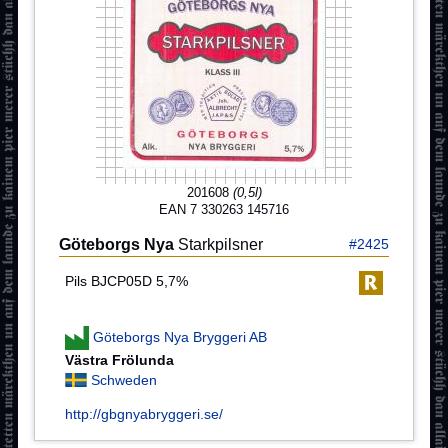
201608
(0,5l)
EAN 7 330263 145716
Göteborgs Nya
Starkpilsner
#2425
Pils BJCP05D 5,7%
Göteborgs Nya Bryggeri AB
Västra Frölunda
Schweden
http://gbgnyabryggeri.se/