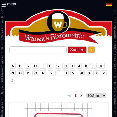
menu
+
A
B
C
D
E
F
G
H
I
J
K
L
M
N
O
P
Q
R
S
T
U
V
W
X
Y
Z
#
<
1
>