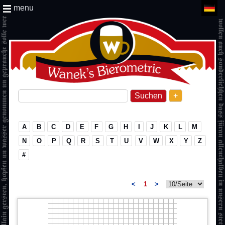
menu
+
A
B
C
D
E
F
G
H
I
J
K
L
M
N
O
P
Q
R
S
T
U
V
W
X
Y
Z
#
<
1
>