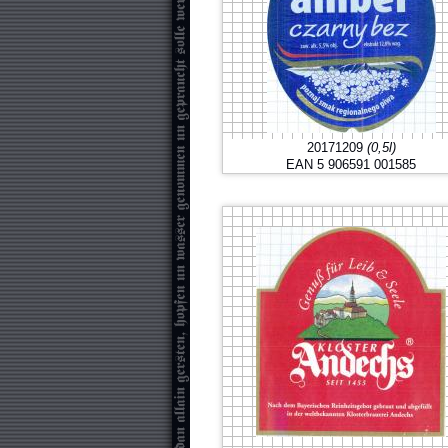
20171209
(0,5l)
EAN 5 906591 001585