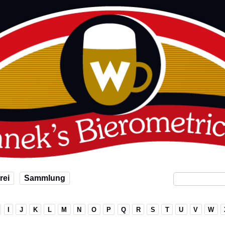
rei
Sammlung
I
J
K
L
M
N
O
P
Q
R
S
T
U
V
W