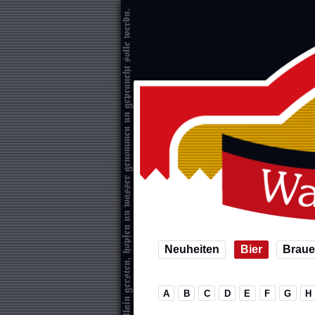
Neuheiten
Bier
Braue
A
B
C
D
E
F
G
H