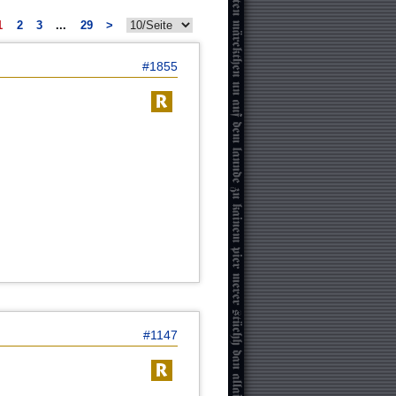
1
2
3
...
29
>
#1855
#1147