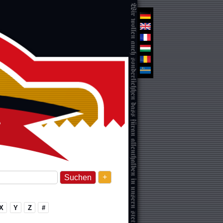
+
X
Y
Z
#