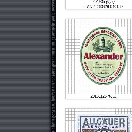
201905
(0,5l)
EAN 4 260426 040189
20131126
(0,5l)