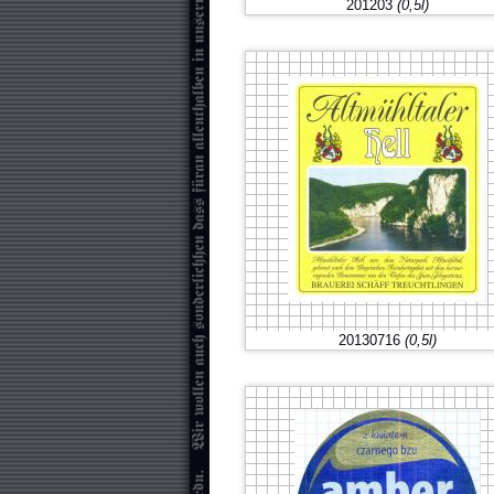
201203
(0,5l)
20130716
(0,5l)