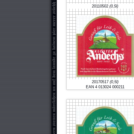
20110502
(0,5l)
20170517
(0,5l)
EAN 4 013024 000211