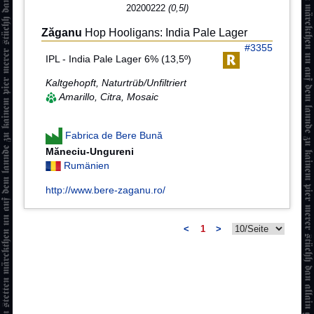
20200222
(0,5l)
Zăganu
Hop Hooligans: India Pale Lager
#3355
IPL - India Pale Lager 6% (13,5º)
Kaltgehopft, Naturtrüb/Unfiltriert
Amarillo, Citra, Mosaic
Fabrica de Bere Bună
Măneciu-Ungureni
Rumänien
http://www.bere-zaganu.ro/
<
1
>