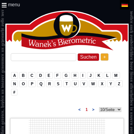
menu
+
A
B
C
D
E
F
G
H
I
J
K
L
M
N
O
P
Q
R
S
T
U
V
W
X
Y
Z
#
<
1
>