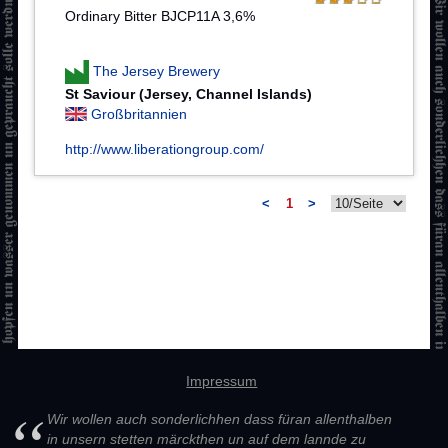
Ordinary Bitter BJCP11A 3,6%
The Jersey Brewery
St Saviour (Jersey, Channel Islands)
Großbritannien
http://www.liberationgroup.com/
<
1
>
Impressum
Wir wollen auch sonderlichhen dass füran allenthalben
in unsern stetten märckthen un auf dem lannde zu