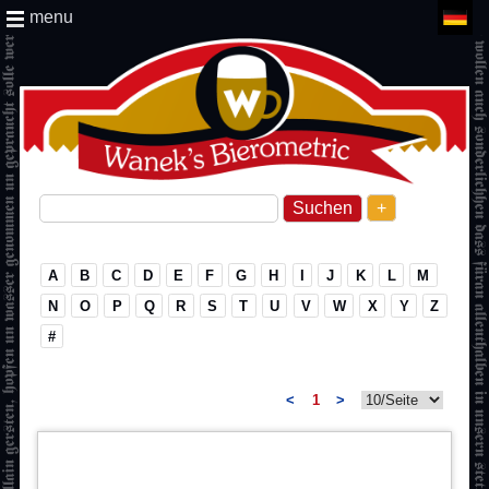
menu
+
A
B
C
D
E
F
G
H
I
J
K
L
M
N
O
P
Q
R
S
T
U
V
W
X
Y
Z
#
<
1
>