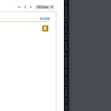
<
1
>
#1006