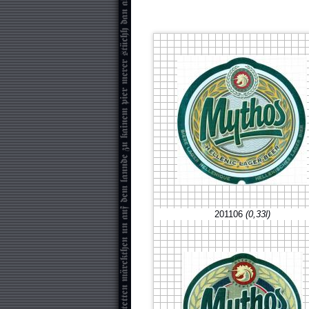
201106
(0,33l)