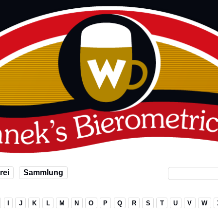
rei
Sammlung
I
J
K
L
M
N
O
P
Q
R
S
T
U
V
W