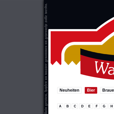
Neuheiten
Bier
Braue
A
B
C
D
E
F
G
H