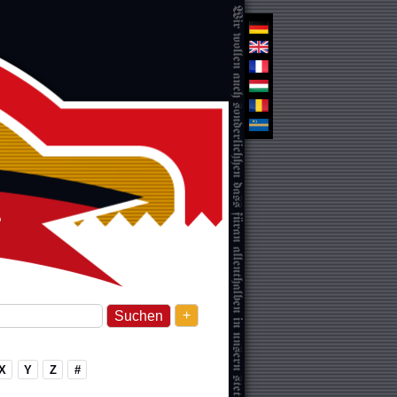
+
X
Y
Z
#