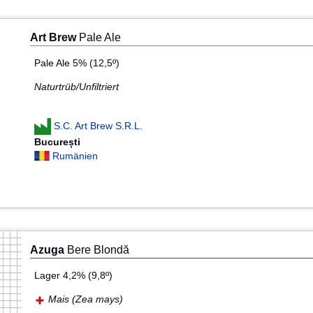
Art Brew
Pale Ale
Pale Ale 5% (12,5º)
Naturtrüb/Unfiltriert
S.C. Art Brew S.R.L.
București
Rumänien
Azuga
Bere Blondă
Lager 4,2% (9,8º)
Mais (Zea mays)