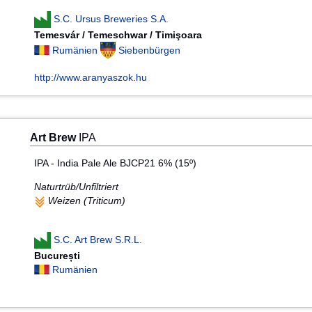
S.C. Ursus Breweries S.A.
Temesvár / Temeschwar / Timişoara
Rumänien
Siebenbürgen
http://www.aranyaszok.hu
Art Brew
IPA
IPA - India Pale Ale BJCP21 6% (15º)
Naturtrüb/Unfiltriert
Weizen (Triticum)
S.C. Art Brew S.R.L.
București
Rumänien