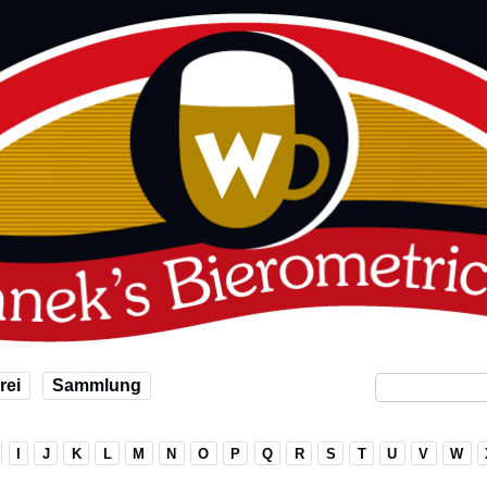
rei
Sammlung
I
J
K
L
M
N
O
P
Q
R
S
T
U
V
W