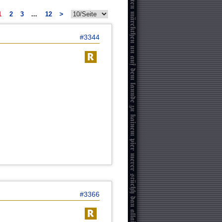
1
2
3
...
12
>
#3344
#3366