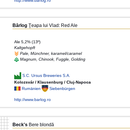
http://www.barlog.ro
Bârlog
Ţeapa lui Vlad: Red Ale
Ale 5,2% (13º)
Kaltgehopft
Pale, Münchner, karamel/caramel
Magnum, Chinook, Fuggle, Golding
S.C. Ursus Breweries S.A.
Kolozsvár / Klausenburg / Cluj-Napoca
Rumänien
Siebenbürgen
http://www.barlog.ro
Beck's
Bere blondă