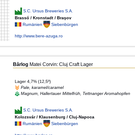
S.C. Ursus Breweries S.A.
Brassó / Kronstadt / Braşov
Rumänien
Siebenbürgen
http://www.bere-azuga.ro
Bârlog
Matei Corvin: Cluj Craft Lager
Lager 4,7% (12,5º)
Pale, karamel/caramel
Magnum, Hallertauer Mittelfrüh, Tettnanger Aromahopfen
S.C. Ursus Breweries S.A.
Kolozsvár / Klausenburg / Cluj-Napoca
Rumänien
Siebenbürgen