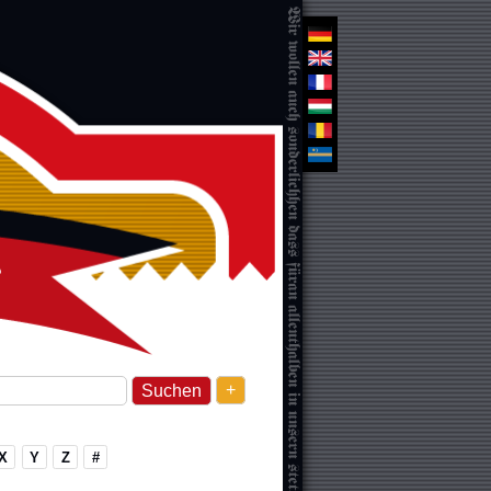
+
X
Y
Z
#