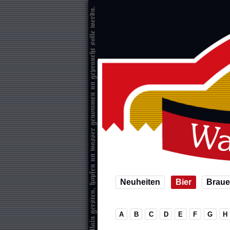
Neuheiten
Bier
Braue
A
B
C
D
E
F
G
H