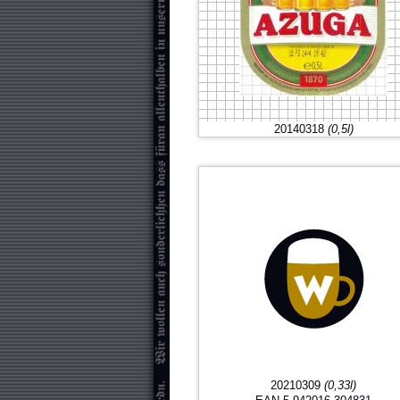
20140318
(0,5l)
20210309
(0,33l)