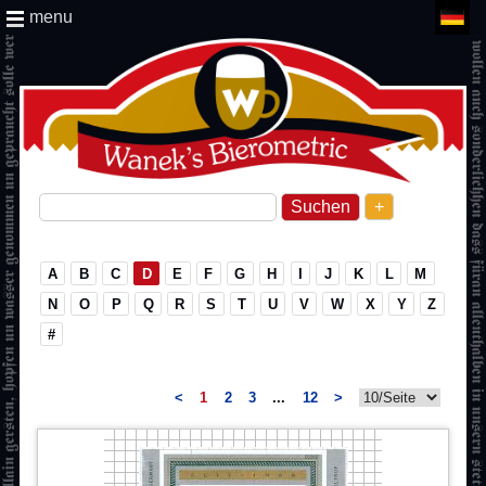
menu
+
A
B
C
D
E
F
G
H
I
J
K
L
M
N
O
P
Q
R
S
T
U
V
W
X
Y
Z
#
<
1
2
3
...
12
>