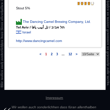
Stout 5%
The Dancing Camel Brewing Company, Ltd.
Israel
http://www.dancingcamel.com
<
1
2
3
...
12
>
Impressum
Wir wollen auch sonderlichhen dass füran allenthalben