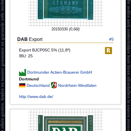
20150330
(0,66l)
DAB
Export
#5
Export BJCP05C 5% (11,8º)
IBU: 25
Dortmunder Actien-Brauerei GmbH
Dortmund
Deutschland
Nordrhein-Westfalen
http://www.dab.de/