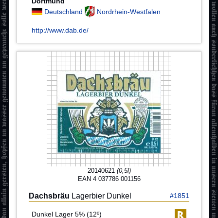
Dortmund
Deutschland
Nordrhein-Westfalen
http://www.dab.de/
20140621
(0,5l)
EAN 4 037786 001156
Dachsbräu
Lagerbier Dunkel
#1851
Dunkel Lager 5% (12º)