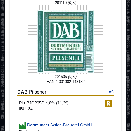
201110
(0,5l)
201505
(0,5l)
EAN 4 001982 148182
DAB
Pilsener
#6
Pils BJCP05D 4,8% (11,3º)
IBU: 34
Dortmunder Actien-Brauerei GmbH