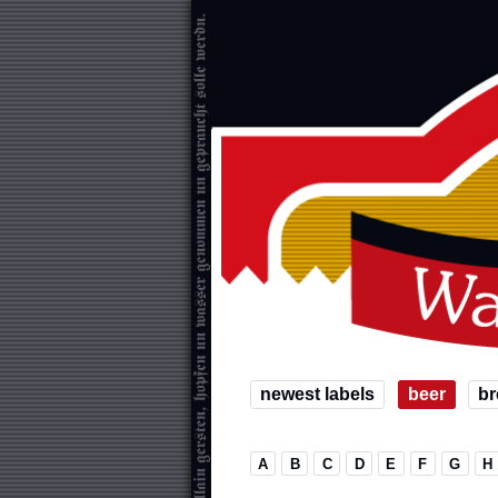
newest labels
beer
br
A
B
C
D
E
F
G
H