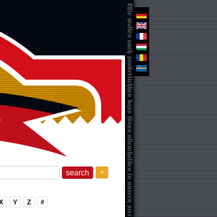
+
X
Y
Z
#