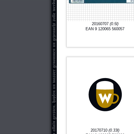
20160707
(0.5l)
EAN 9 120065 560057
20170710
(0.33l)