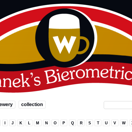
ewery
collection
I
J
K
L
M
N
O
P
Q
R
S
T
U
V
W