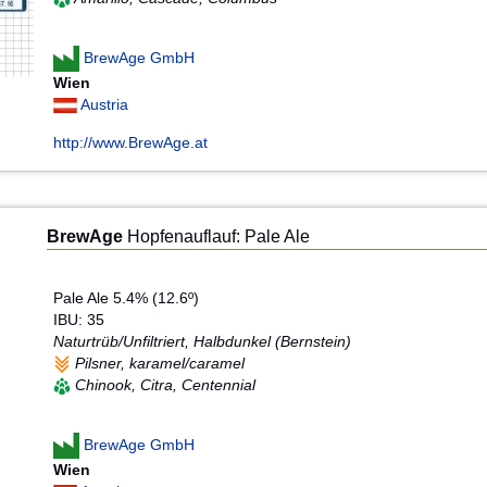
BrewAge GmbH
Wien
Austria
http://www.BrewAge.at
BrewAge
Hopfenauflauf: Pale Ale
Pale Ale 5.4% (12.6º)
IBU: 35
Naturtrüb/Unfiltriert, Halbdunkel (Bernstein)
Pilsner, karamel/caramel
Chinook, Citra, Centennial
BrewAge GmbH
Wien