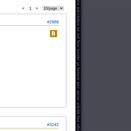
<
1
>
#2988
#3242