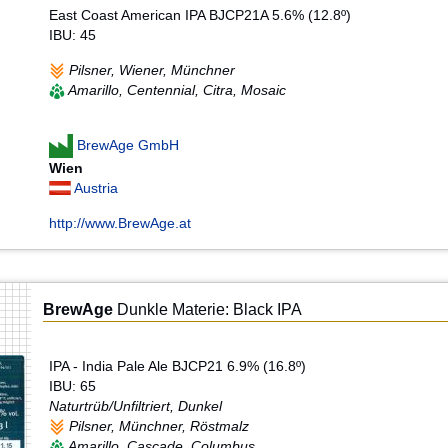
East Coast American IPA BJCP21A 5.6% (12.8º)
IBU: 45
Pilsner, Wiener, Münchner
Amarillo, Centennial, Citra, Mosaic
BrewAge GmbH
Wien
Austria
http://www.BrewAge.at
BrewAge
Dunkle Materie: Black IPA
IPA - India Pale Ale BJCP21 6.9% (16.8º)
IBU: 65
Naturtrüb/Unfiltriert, Dunkel
Pilsner, Münchner, Röstmalz
Amarillo, Cascade, Columbus