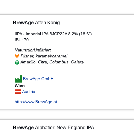
BrewAge
Affen König
IIPA - Imperial IPA BJCP22A 8.2% (18.6º)
IBU: 70
Naturtrüb/Unfiltriert
Pilsner, karamel/caramel
Amarillo, Citra, Columbus, Galaxy
BrewAge GmbH
Wien
Austria
http://www.BrewAge.at
BrewAge
Alphatier: New England IPA