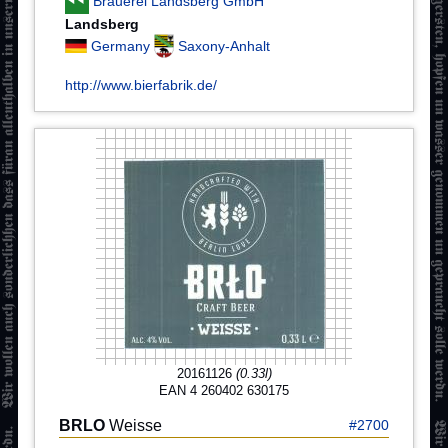
Brauerei Landsberg GmbH
Landsberg
Germany
Saxony-Anhalt
http://www.bierfabrik.de/
20161126
(0.33l)
EAN 4 260402 630175
BRLO
Weisse
#2700