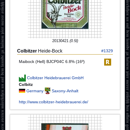
20130421
(0.5l)
Colbitzer
Heide-Bock
#1329
Maibock (Hell) BJCP04C 6.8% (16º)
Colbitzer Heidebrauerei GmbH
Colbitz
Germany
Saxony-Anhalt
http://www.colbitzer-heidebrauerei.de/