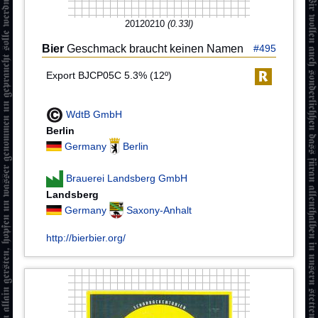
20120210
(0.33l)
Bier
Geschmack braucht keinen Namen
#495
Export BJCP05C 5.3% (12º)
WdtB GmbH
Berlin
Germany
Berlin
Brauerei Landsberg GmbH
Landsberg
Germany
Saxony-Anhalt
http://bierbier.org/