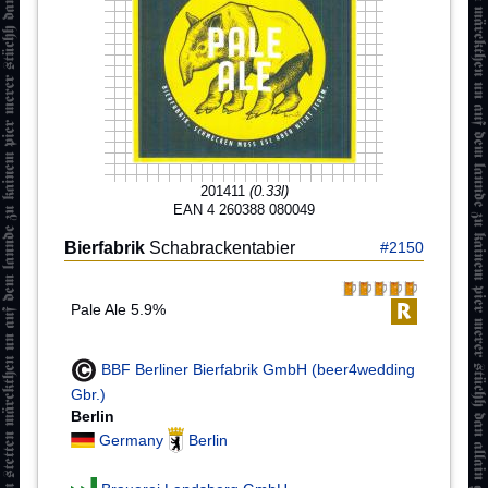
201411
(0.33l)
EAN 4 260388 080049
Bierfabrik
Schabrackentabier
#2150
Pale Ale 5.9%
BBF Berliner Bierfabrik GmbH (beer4wedding
Gbr.)
Berlin
Germany
Berlin