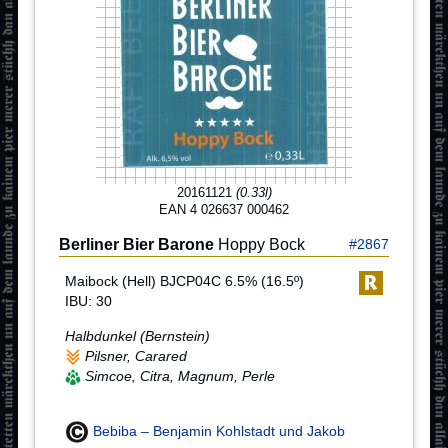
20161121
(0.33l)
EAN 4 026637 000462
Berliner Bier Barone
Hoppy Bock
#2867
Maibock (Hell) BJCP04C 6.5% (16.5º)
IBU: 30
Halbdunkel (Bernstein)
Pilsner, Carared
Simcoe, Citra, Magnum, Perle
Bebiba – Benjamin Kohlstadt und Jakob