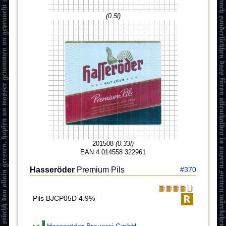
(0.5l)
201508
(0.33l)
EAN 4 014558 322961
Hasseröder
Premium Pils
#370
Pils BJCP05D 4.9%