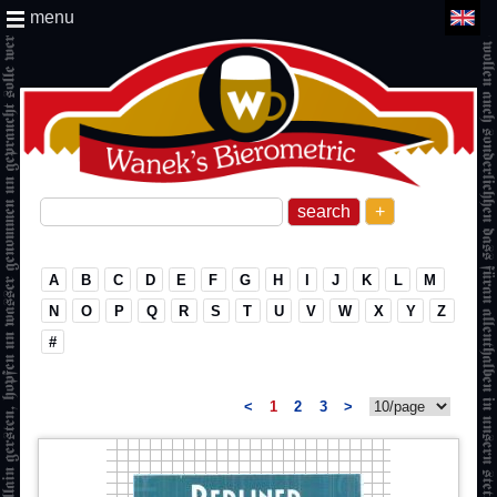
menu
+
A
B
C
D
E
F
G
H
I
J
K
L
M
N
O
P
Q
R
S
T
U
V
W
X
Y
Z
#
<
1
2
3
>