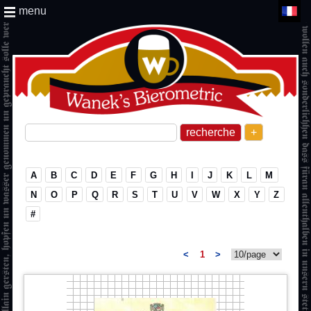
menu
+
A
B
C
D
E
F
G
H
I
J
K
L
M
N
O
P
Q
R
S
T
U
V
W
X
Y
Z
#
<
1
>