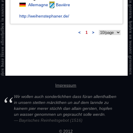
Allemagne
Bavière
http://weihenstephaner.de/
<
1
>
Impressum
Wir wollen auch sonderlichhen dass füran allenthalben
in unsern stetten märckthen un auf dem lannde zu
kainem pier merer stüchh dan allain gersten, hopfen
un wasser genommen un gepraucht solle werdn.
Bayrisches Reinheitsgebot (1516)
© 2012