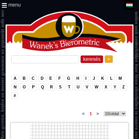
menu
+
A
B
C
D
E
F
G
H
I
J
K
L
M
N
O
P
Q
R
S
T
U
V
W
X
Y
Z
#
<
1
>