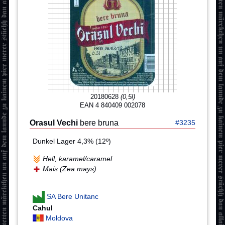
20180628
(0,5l)
EAN 4 840409 002078
Orasul Vechi
bere bruna
#3235
Dunkel Lager 4,3% (12º)
Hell, karamel/caramel
Mais (Zea mays)
SA Bere Unitanc
Cahul
Moldova