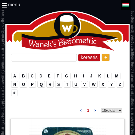
menu
+
A
B
C
D
E
F
G
H
I
J
K
L
M
N
O
P
Q
R
S
T
U
V
W
X
Y
Z
#
<
1
>