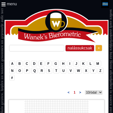
menu
+
A
B
C
D
E
F
G
H
I
J
K
L
M
N
O
P
Q
R
S
T
U
V
W
X
Y
Z
#
<
1
>