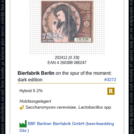
202412
(0.33l)
EAN 4 260388 080247
Bierfabrik Berlin
on the spur of the moment:
dark edition
#3272
Hybrid 5.2%
Holzfassgelagert
Saccharomyces cerevisiae, Lactobacillus spp.
BBF Berliner Bierfabrik GmbH (beer4wedding
Gbr.)