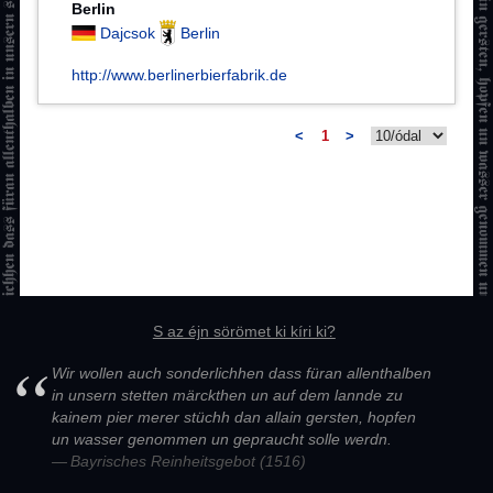
Berlin
Dajcsok
Berlin
http://www.berlinerbierfabrik.de
<
1
>
S az éjn sörömet ki kíri ki?
Wir wollen auch sonderlichhen dass füran allenthalben
in unsern stetten märckthen un auf dem lannde zu
kainem pier merer stüchh dan allain gersten, hopfen
un wasser genommen un gepraucht solle werdn.
Bayrisches Reinheitsgebot (1516)