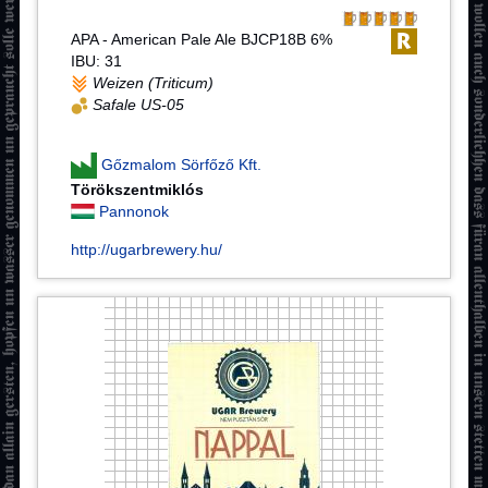
APA - American Pale Ale BJCP18B 6%
IBU: 31
Weizen (Triticum)
Safale US-05
Gőzmalom Sörfőző Kft.
Törökszentmiklós
Pannonok
http://ugarbrewery.hu/