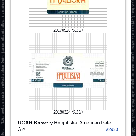
20170526
(0.33l)
20180324
(0.33l)
UGAR Brewery
Hopjuliska: American Pale
Ale
#2933