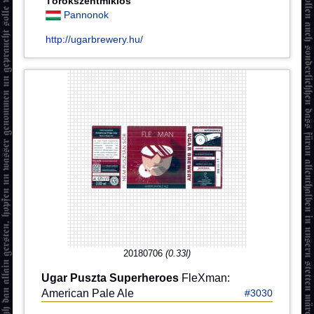
Törökszentmiklós
Pannonok
http://ugarbrewery.hu/
20180706
(0.33l)
Ugar Puszta Superheroes
FleXman:
American Pale Ale
#3030