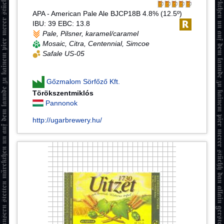
APA - American Pale Ale BJCP18B 4.8% (12.5º)
IBU: 39 EBC: 13.8
Pale, Pilsner, karamel/caramel
Mosaic, Citra, Centennial, Simcoe
Safale US-05
Gőzmalom Sörfőző Kft.
Törökszentmiklós
Pannonok
http://ugarbrewery.hu/