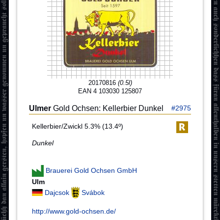
20170816
(0.5l)
EAN 4 103030 125807
Ulmer
Gold Ochsen: Kellerbier Dunkel
#2975
Kellerbier/Zwickl 5.3% (13.4º)
Dunkel
Brauerei Gold Ochsen GmbH
Ulm
Dajcsok
Svábok
http://www.gold-ochsen.de/