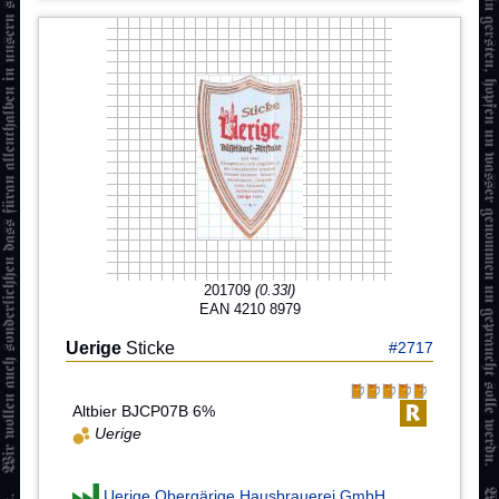
201709
(0.33l)
EAN 4210 8979
Uerige
Sticke
#2717
Altbier BJCP07B 6%
Uerige
Uerige Obergärige Hausbrauerei GmbH