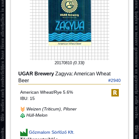
20170810
(0.33l)
UGAR Brewery
Zagyva: American Wheat
Beer
#2940
American Wheat/Rye 5.6%
IBU: 15
Weizen (Triticum), Pilsner
Hüll-Melon
Gőzmalom Sörfőző Kft.