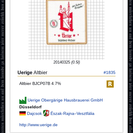
20140325
(0.5l)
Uerige
Altbier
#1835
Altbier BJCP07B 4.7%
Uerige Obergärige Hausbrauerei GmbH
Düsseldorf
Dajcsok
Észak-Rajna–Vesztfália
http://www.uerige.de