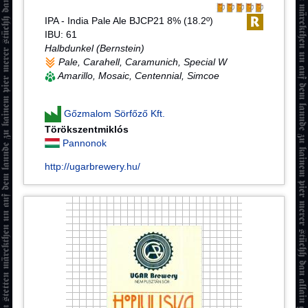
IPA - India Pale Ale BJCP21 8% (18.2º)
IBU: 61
Halbdunkel (Bernstein)
Pale, Carahell, Caramunich, Special W
Amarillo, Mosaic, Centennial, Simcoe
Gőzmalom Sörfőző Kft.
Törökszentmiklós
Pannonok
http://ugarbrewery.hu/