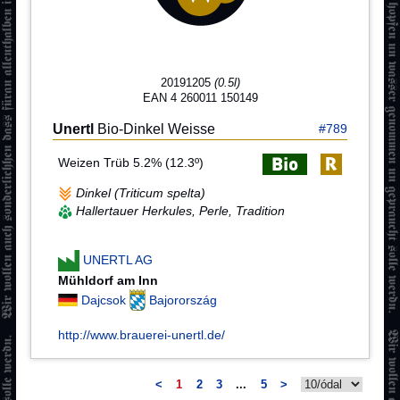
20191205
(0.5l)
EAN 4 260011 150149
Unertl
Bio-Dinkel Weisse
#789
Weizen Trüb 5.2% (12.3º)
Dinkel (Triticum spelta)
Hallertauer Herkules, Perle, Tradition
UNERTL AG
Mühldorf am Inn
Dajcsok
Bajorország
http://www.brauerei-unertl.de/
<
1
2
3
...
5
>