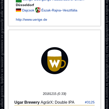
Düsseldorf
Dajcsok
Észak-Rajna–Vesztfália
http://www.uerige.de
20181215
(0.33l)
Ugar Brewery
AgrárX: Double IPA
#3125