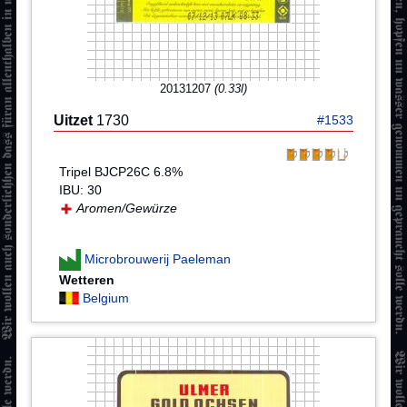
20131207
(0.33l)
Uitzet
1730
#1533
Tripel BJCP26C 6.8%
IBU: 30
Aromen/Gewürze
Microbrouwerij Paeleman
Wetteren
Belgium