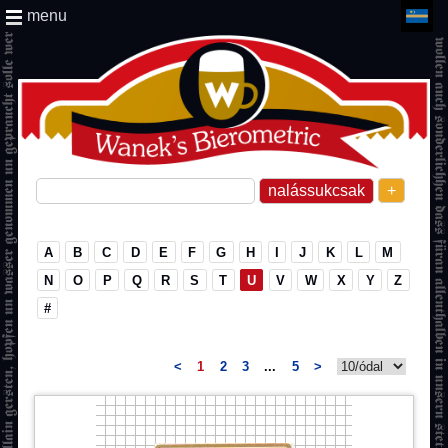
menu
+
A
B
C
D
E
F
G
H
I
J
K
L
M
N
O
P
Q
R
S
T
U
V
W
X
Y
Z
#
<
1
2
3
...
5
>