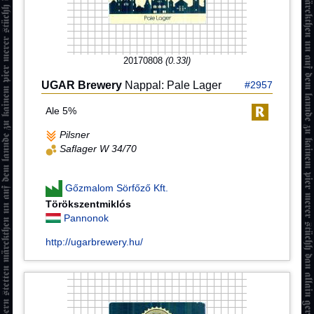
20170808
(0.33l)
UGAR Brewery
Nappal: Pale Lager
#2957
Ale 5%
Pilsner
Saflager W 34/70
Gőzmalom Sörfőző Kft.
Törökszentmiklós
Pannonok
http://ugarbrewery.hu/