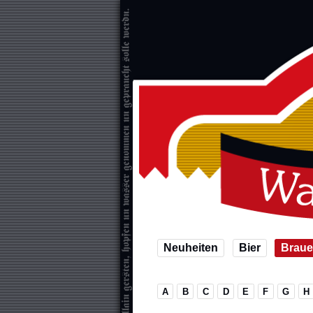
Neuheiten
Bier
Braue
A
B
C
D
E
F
G
H