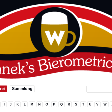
rei
Sammlung
I
J
K
L
M
N
O
P
Q
R
S
T
U
V
W