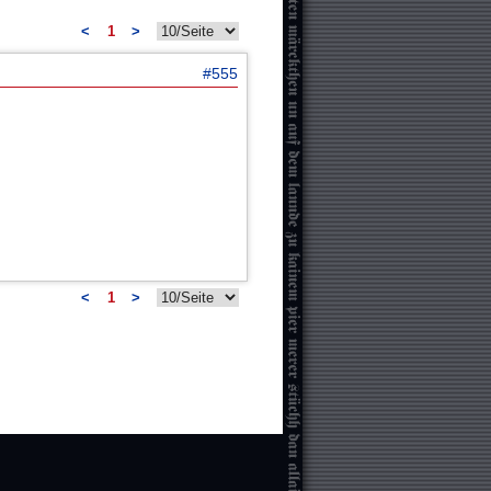
<
1
>
#555
<
1
>