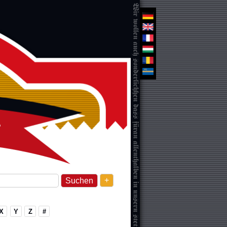
+
X
Y
Z
#