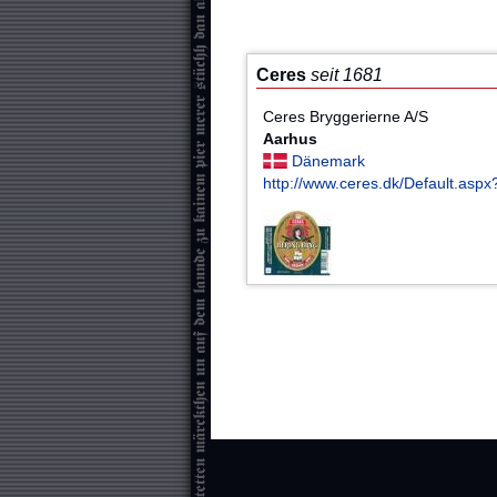
Ceres
seit 1681
Ceres Bryggerierne A/S
Aarhus
Dänemark
http://www.ceres.dk/Default.asp