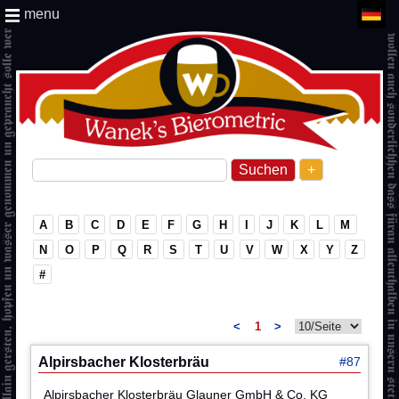
menu
+
A
B
C
D
E
F
G
H
I
J
K
L
M
N
O
P
Q
R
S
T
U
V
W
X
Y
Z
#
<
1
>
Alpirsbacher Klosterbräu
#87
Alpirsbacher Klosterbräu Glauner GmbH & Co. KG