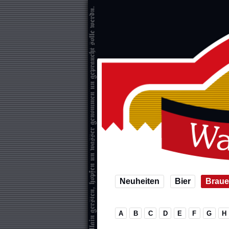
Neuheiten
Bier
Braue
A
B
C
D
E
F
G
H