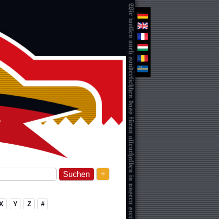
+
X
Y
Z
#