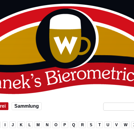
rei
Sammlung
I
J
K
L
M
N
O
P
Q
R
S
T
U
V
W