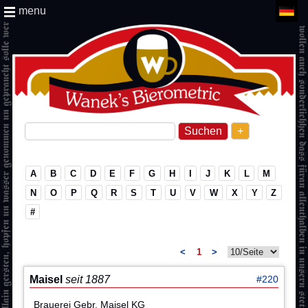
menu
+
A
B
C
D
E
F
G
H
I
J
K
L
M
N
O
P
Q
R
S
T
U
V
W
X
Y
Z
#
<
1
>
Maisel
seit 1887
#220
Brauerei Gebr. Maisel KG