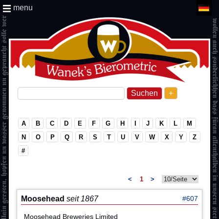
menu
+
A
B
C
D
E
F
G
H
I
J
K
L
M
N
O
P
Q
R
S
T
U
V
W
X
Y
Z
#
<
1
>
Moosehead
seit 1867
#607
Moosehead Breweries Limited