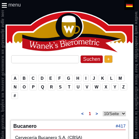
menu
+
A
B
C
D
E
F
G
H
I
J
K
L
M
N
O
P
Q
R
S
T
U
V
W
X
Y
Z
#
<
1
>
Bucanero
#417
Cervecería Bucanero S.A. (CBSA)