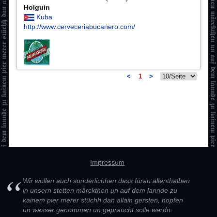
Holguin
Kuba
http://www.cerveceriabucanero.com/
<
1
>
Impressum
Wir wollen auch sonderlichhen dass füran allenthalben
in unsern stetten märckthen un auf dem lannde zu
kainem pier merer stüchh dan allain gersten, hopfen
un wasser genommen un gepraucht solle werdn.