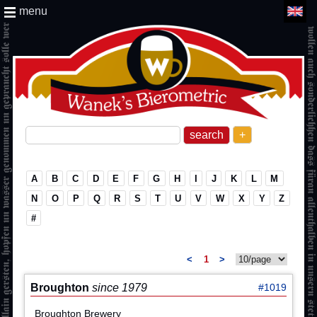
menu
+
A
B
C
D
E
F
G
H
I
J
K
L
M
N
O
P
Q
R
S
T
U
V
W
X
Y
Z
#
<
1
>
Broughton
since 1979
#1019
Broughton Brewery