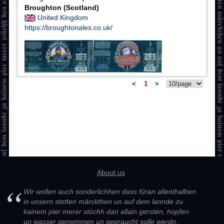
Broughton (Scotland)
United Kingdom
https://broughtonales.co.uk/
<
1
>
About us
Wir wollen auch sonderlichhen dass füran allenthalben
in unsern stetten märckthen un auf dem lannde zu
kainem pier merer stüchh dan allain gersten, hopfen
un wasser genommen un gepraucht solle werdn.