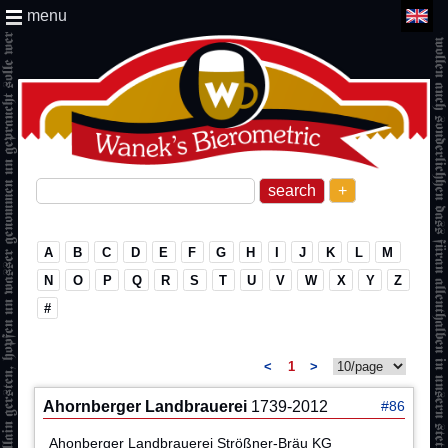
menu
+
A
B
C
D
E
F
G
H
I
J
K
L
M
N
O
P
Q
R
S
T
U
V
W
X
Y
Z
#
<
1
>
Ahornberger Landbrauerei
1739-2012
#86
Ahonberger Landbrauerei Strößner-Bräu KG