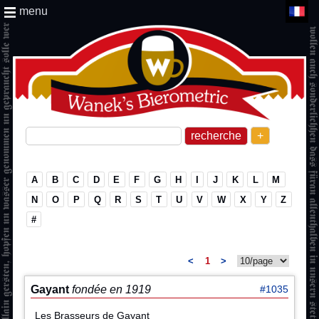
menu
+
A
B
C
D
E
F
G
H
I
J
K
L
M
N
O
P
Q
R
S
T
U
V
W
X
Y
Z
#
<
1
>
Gayant
fondée en 1919
#1035
Les Brasseurs de Gayant