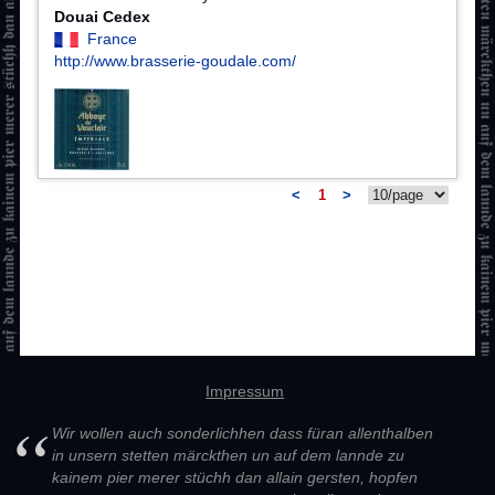
Douai Cedex
France
http://www.brasserie-goudale.com/
<
1
>
Impressum
Wir wollen auch sonderlichhen dass füran allenthalben
in unsern stetten märckthen un auf dem lannde zu
kainem pier merer stüchh dan allain gersten, hopfen