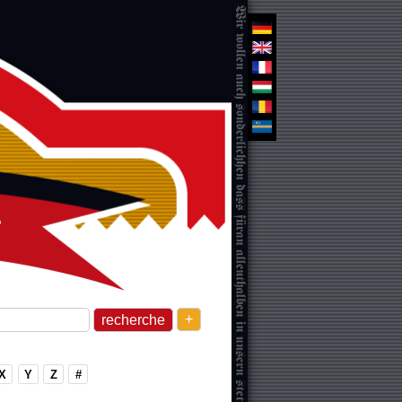
+
X
Y
Z
#