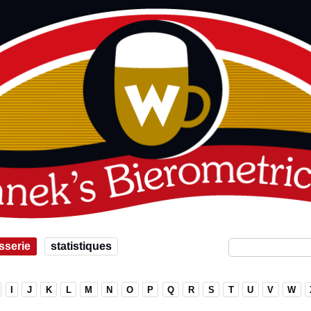
sserie
statistiques
I
J
K
L
M
N
O
P
Q
R
S
T
U
V
W