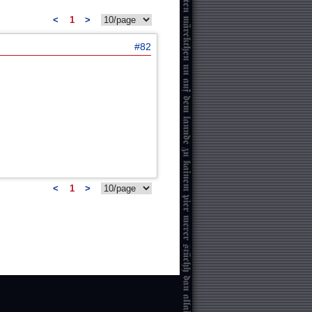
<
1
>
#82
<
1
>