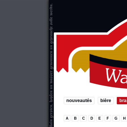
nouveautés
bière
bra
A
B
C
D
E
F
G
H