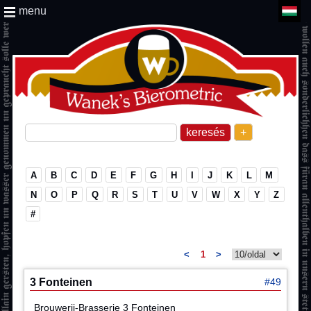
menu
+
A
B
C
D
E
F
G
H
I
J
K
L
M
N
O
P
Q
R
S
T
U
V
W
X
Y
Z
#
<
1
>
3 Fonteinen
#49
Brouwerij-Brasserie 3 Fonteinen