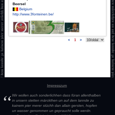
Beersel
Belgium
http://www.3fonteinen.be/
<
1
>
Impresszum
Wir wollen auch sonderlichhen dass füran allenthalben
in unsern stetten märckthen un auf dem lannde zu
kainem pier merer stüchh dan allain gersten, hopfen
un wasser genommen un gepraucht solle werdn.