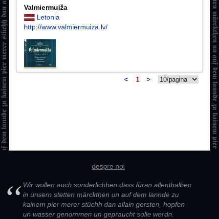
Valmiermuiža
Letonia
http://www.valmiermuiza.lv/
<
1
>
despre noi
Wir wollen auch sonderlichhen dass füran allenthalben
in unsern stetten märckthen un auf dem lannde zu
kainem pier merer stüchh dan allain gersten, hopfen
un wasser genommen un gepraucht solle werdn.