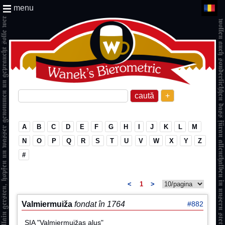
menu
+
A
B
C
D
E
F
G
H
I
J
K
L
M
N
O
P
Q
R
S
T
U
V
W
X
Y
Z
#
<
1
>
Valmiermuiža
fondat în 1764
#882
SIA "Valmiermuižas alus"