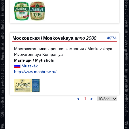
Московская / Moskovskaya
anno 2008
#774
Московская пивоваренная компания / Moskovskaya
Pivovarennaya Kompaniya
Мытищи / Mytishchi
Muszkák
http://www.mosbrew.ru/
<
1
>