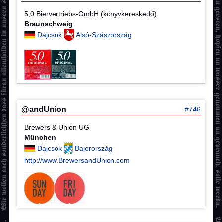
5,0 Biervertriebs-GmbH (könyvkereskedő)
Braunschweig
Dajcsok
Alsó-Szászország
@andUnion
#746
Brewers & Union UG
München
Dajcsok
Bajorország
http://www.BrewersandUnion.com