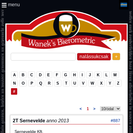
menu
+
A
B
C
D
E
F
G
H
I
J
K
L
M
N
O
P
Q
R
S
T
U
V
W
X
Y
Z
#
<
1
>
2T Sernevelde
anno 2013
#887
Sernevelde Kft.