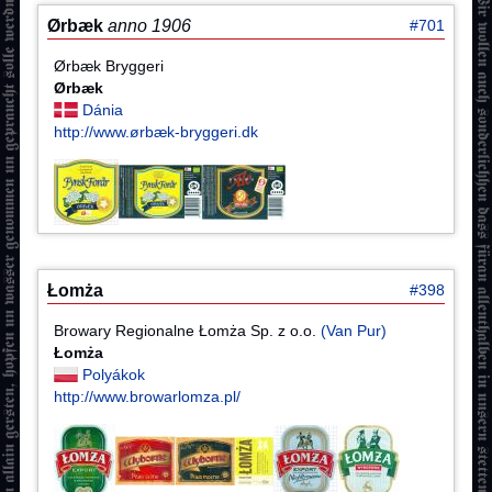
Ørbæk
anno 1906
#701
Ørbæk Bryggeri
Ørbæk
Dánia
http://www.ørbæk-bryggeri.dk
Łomża
#398
Browary Regionalne Łomża Sp. z o.o.
(Van Pur)
Łomża
Polyákok
http://www.browarlomza.pl/