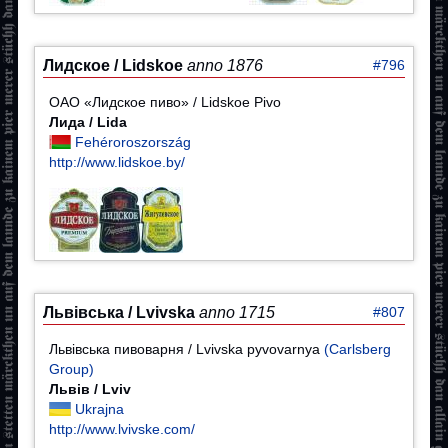
Лидское / Lidskoe
anno 1876
#796
ОАО «Лидское пиво» / Lidskoe Pivo
Лида / Lida
Fehéroroszország
http://www.lidskoe.by/
Львівська / Lvivska
anno 1715
#807
Львівська пивоварня / Lvivska pyvovarnya
(Carlsberg
Group)
Львів / Lviv
Ukrajna
http://www.lvivske.com/