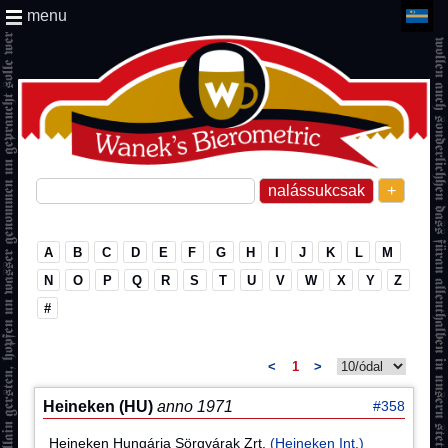
menu
+
A
B
C
D
E
F
G
H
I
J
K
L
M
N
O
P
Q
R
S
T
U
V
W
X
Y
Z
#
<
1
>
Heineken (HU)
anno 1971
#358
Heineken Hungária Sörgyárak Zrt.
(Heineken Int.)