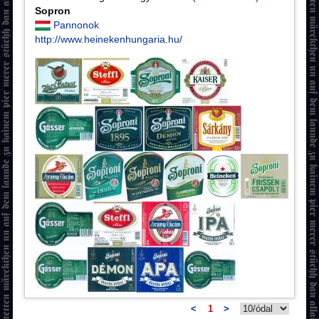
Sopron
Pannonok
http://www.heinekenhungaria.hu/
<
1
>