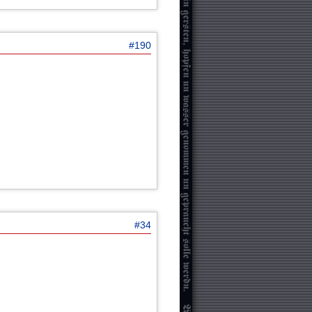
#190
#34