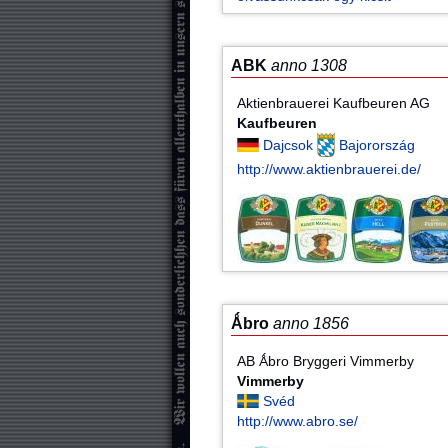
ABK
anno 1308
Aktienbrauerei Kaufbeuren AG
Kaufbeuren
Dajcsok
Bajorország
http://www.aktienbrauerei.de/
Ǻbro
anno 1856
AB Ǻbro Bryggeri Vimmerby
Vimmerby
Svéd
http://www.abro.se/