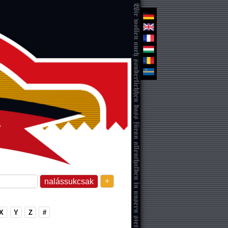
+
X
Y
Z
#