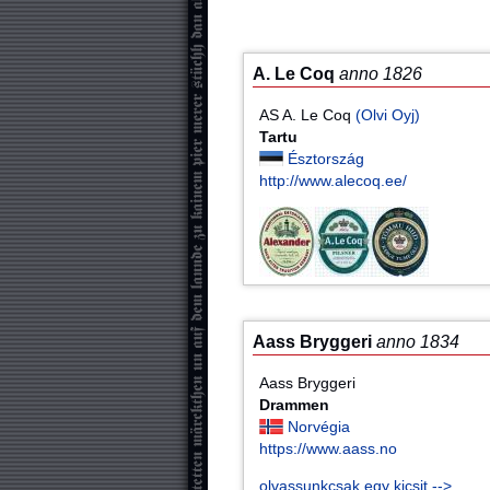
A. Le Coq
anno 1826
AS A. Le Coq
(Olvi Oyj)
Tartu
Észtország
http://www.alecoq.ee/
Aass Bryggeri
anno 1834
Aass Bryggeri
Drammen
Norvégia
https://www.aass.no
olvassunkcsak egy kicsit -->