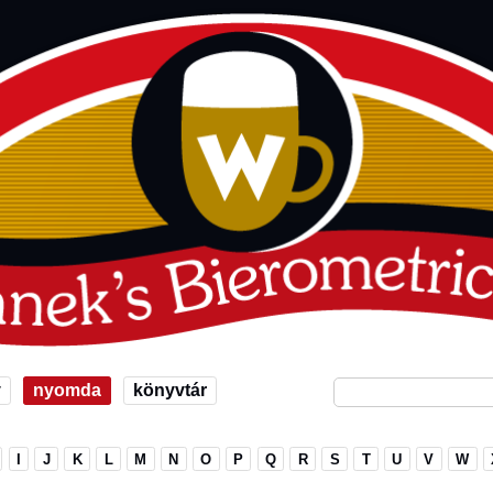
v
nyomda
könyvtár
I
J
K
L
M
N
O
P
Q
R
S
T
U
V
W