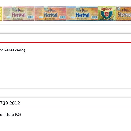
önyvkereskedő)
739-2012
ner-Bräu KG