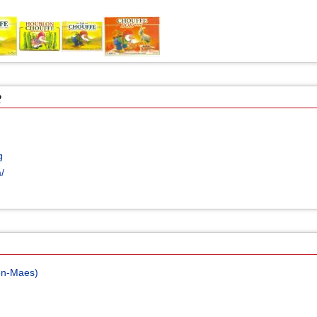
2
g
/
en-Maes)