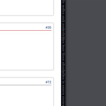
#35
#72