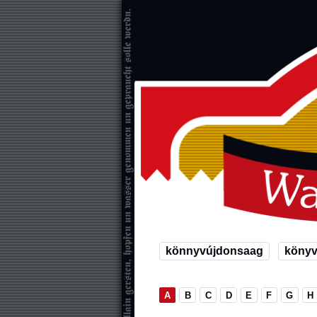
könnyvújdonsaag
köny
A
B
C
D
E
F
G
H