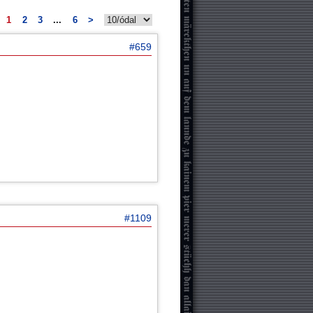
1
2
3
...
6
>
#659
#1109