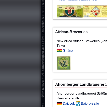
African-Breweries
New Allied African-Breweries (k
Tema
Ghána
Ahornberger Landbrauerei
1
Ahonberger Landbrauerei Ströß
Konradsreuth
Dajcsok
Bajorország