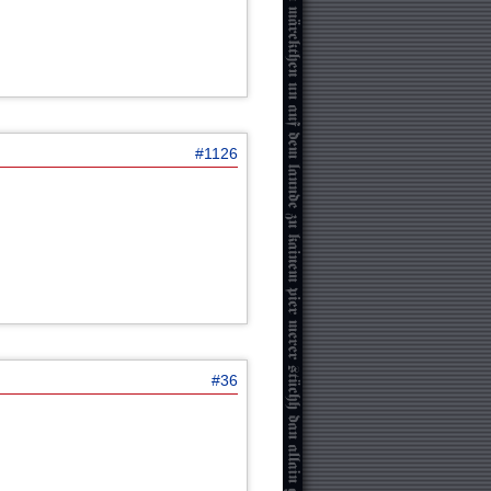
#1126
#36