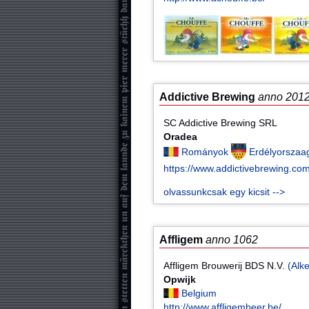
Addictive Brewing
anno 201
SC Addictive Brewing SRL
Oradea
Rományok
Erdélyorszaa
https://www.addictivebrewing.com
olvassunkcsak egy kicsit -->
Affligem
anno 1062
Affligem Brouwerij BDS N.V.
(Alk
Opwijk
Belgium
http://www.affligembeer.be/