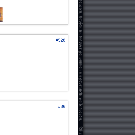
#528
#86