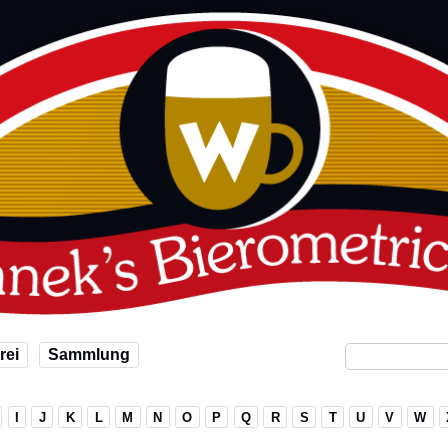
rei
Sammlung
I
J
K
L
M
N
O
P
Q
R
S
T
U
V
W