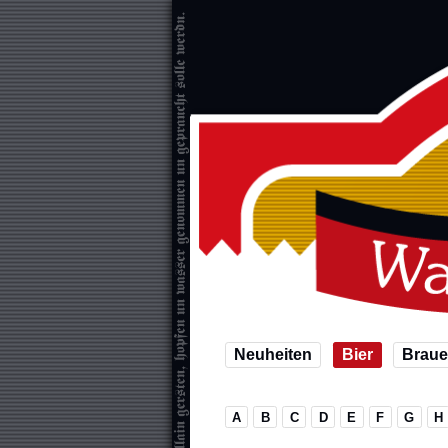
Neuheiten
Bier
Braue
A
B
C
D
E
F
G
H