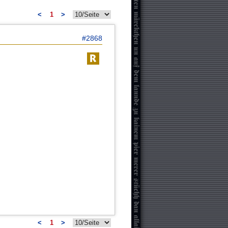
<
1
>
#2868
<
1
>