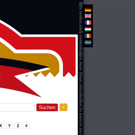
+
X
Y
Z
#