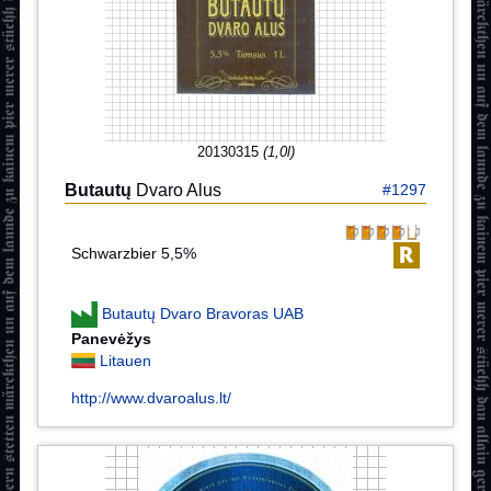
20130315
(1,0l)
Butautų
Dvaro Alus
#1297
Schwarzbier 5,5%
Butautų Dvaro Bravoras UAB
Panevėžys
Litauen
http://www.dvaroalus.lt/