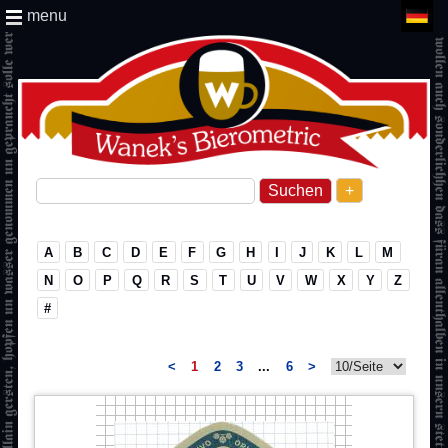
menu
+
A
B
C
D
E
F
G
H
I
J
K
L
M
N
O
P
Q
R
S
T
U
V
W
X
Y
Z
#
<
1
2
3
...
6
>