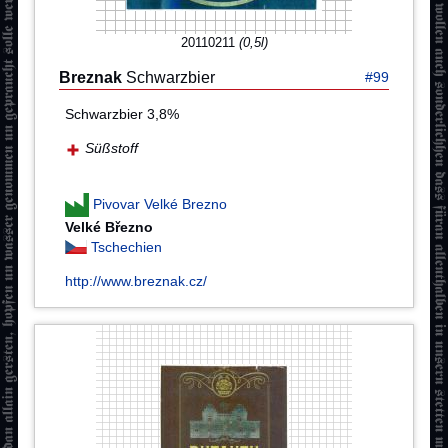
20110211
(0,5l)
Breznak
Schwarzbier
#99
Schwarzbier 3,8%
Süßstoff
Pivovar Velké Brezno
Velké Březno
Tschechien
http://www.breznak.cz/