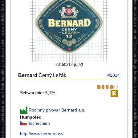
20150212
(0,5l)
Bernard
Černý Ležák
#2014
Schwarzbier 5,1%
Rodinný pivovar Bernard a.s.
Humpolec
Tschechien
http://www.bernard.cz/