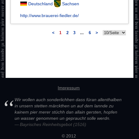
Deutschland
Sachsen
http://www.brauerei-fiedler.de/
<
1
2
3
...
6
>
Impressum
Wir wollen auch sonderlichhen dass füran allenthalben
in unsern stetten märckthen un auf dem lannde zu
kainem pier merer stüchh dan allain gersten, hopfen
un wasser genommen un gepraucht solle werdn.
Bayrisches Reinheitsgebot (1516)
© 2012