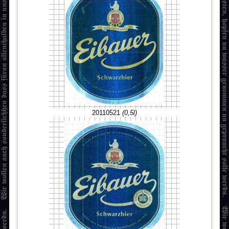
20110521
(0,5l)