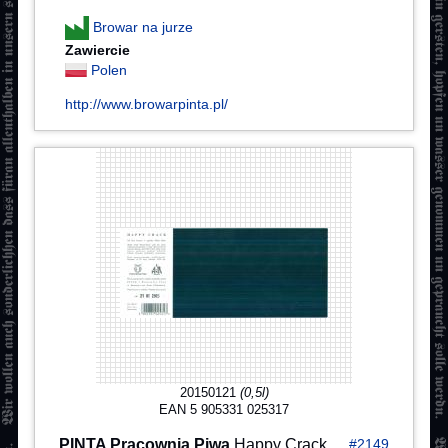
Browar na jurze
Zawiercie
Polen
http://www.browarpinta.pl/
20150121
(0,5l)
EAN 5 905331 025317
PINTA Pracownia Piwa
Happy Crack
#2149