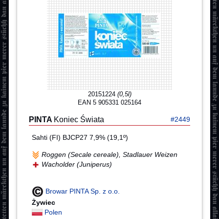
20151224
(0,5l)
EAN 5 905331 025164
PINTA
Koniec Świata
#2449
Sahti (FI) BJCP27 7,9% (19,1º)
Roggen (Secale cereale), Stadlauer Weizen
Wacholder (Juniperus)
Browar PINTA Sp. z o.o.
Żywiec
Polen