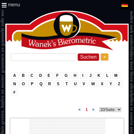
menu
+
A
B
C
D
E
F
G
H
I
J
K
L
M
N
O
P
Q
R
S
T
U
V
W
X
Y
Z
#
<
1
>