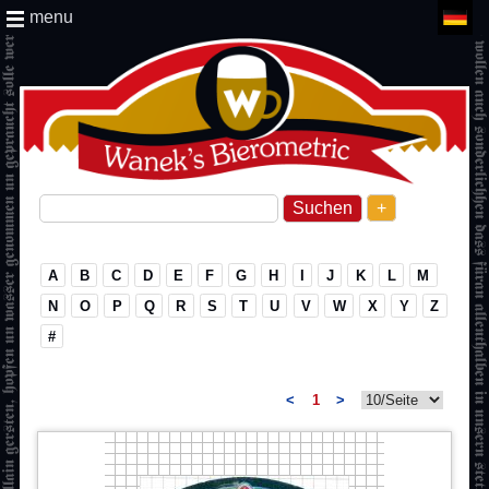
menu
+
A
B
C
D
E
F
G
H
I
J
K
L
M
N
O
P
Q
R
S
T
U
V
W
X
Y
Z
#
<
1
>