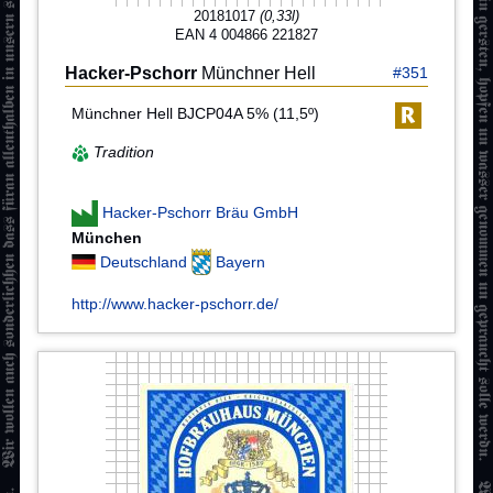
20181017
(0,33l)
EAN 4 004866 221827
Hacker-Pschorr
Münchner Hell
#351
Münchner Hell BJCP04A 5% (11,5º)
Tradition
Hacker-Pschorr Bräu GmbH
München
Deutschland
Bayern
http://www.hacker-pschorr.de/