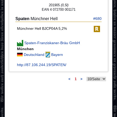
201905
(0,5l)
EAN 4 072700 001171
Spaten
Münchner Hell
#680
Münchner Hell BJCP04A 5,2%
Spaten-Franziskaner-Bräu GmbH
München
Deutschland
Bayern
http://87.106.244.19/SPATEN/
<
1
>