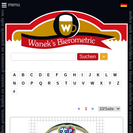
menu
+
A
B
C
D
E
F
G
H
I
J
K
L
M
N
O
P
Q
R
S
T
U
V
W
X
Y
Z
#
<
1
>