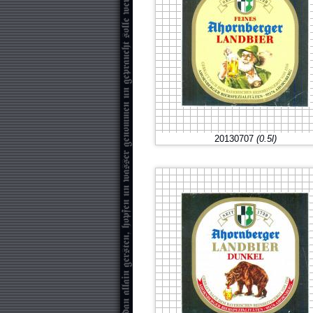
20130707
(0.5l)