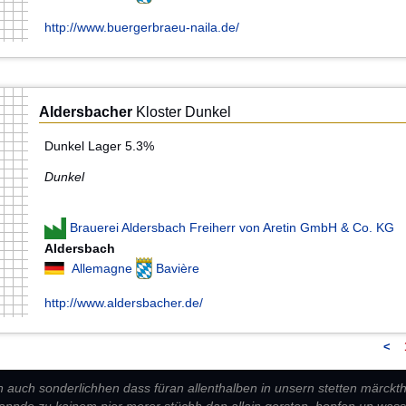
http://www.buergerbraeu-naila.de/
Aldersbacher
Kloster Dunkel
Dunkel Lager 5.3%
Dunkel
Brauerei Aldersbach Freiherr von Aretin GmbH & Co. KG
Aldersbach
Allemagne
Bavière
http://www.aldersbacher.de/
<
n auch sonderlichhen dass füran allenthalben in unsern stetten märckt