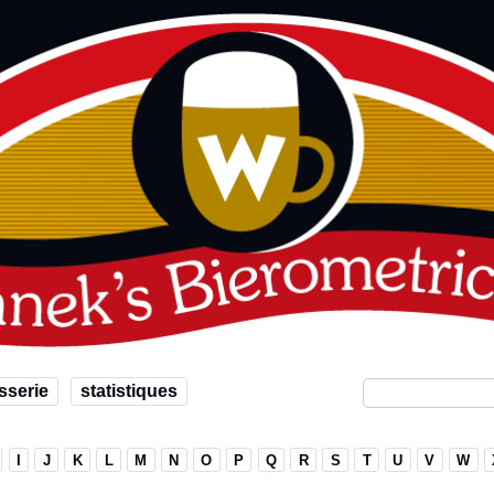
sserie
statistiques
I
J
K
L
M
N
O
P
Q
R
S
T
U
V
W