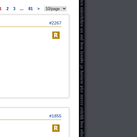
1
2
3
...
81
>
#2267
#1855