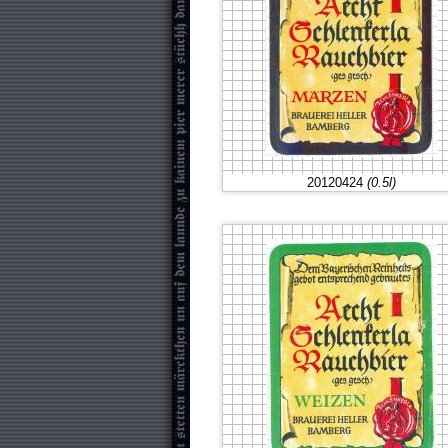
20120424
(0.5l)