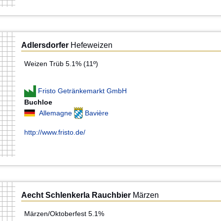
Adlersdorfer
Hefeweizen
Weizen Trüb 5.1% (11º)
Fristo Getränkemarkt GmbH
Buchloe
Allemagne
Bavière
http://www.fristo.de/
Aecht Schlenkerla Rauchbier
Märzen
Märzen/Oktoberfest 5.1%