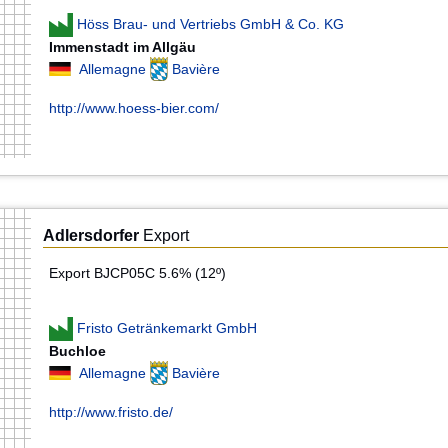
Höss Brau- und Vertriebs GmbH & Co. KG
Immenstadt im Allgäu
Allemagne
Bavière
http://www.hoess-bier.com/
Adlersdorfer
Export
Export BJCP05C 5.6% (12º)
Fristo Getränkemarkt GmbH
Buchloe
Allemagne
Bavière
http://www.fristo.de/