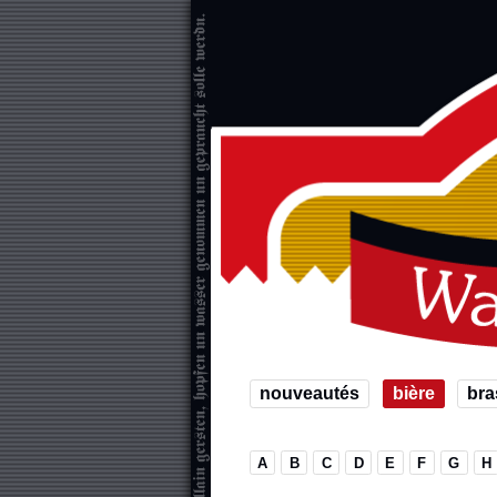
nouveautés
bière
bra
A
B
C
D
E
F
G
H