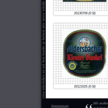
20130709
(0.5l)
20121025
(0.5l)
Wir wolle
Impressum