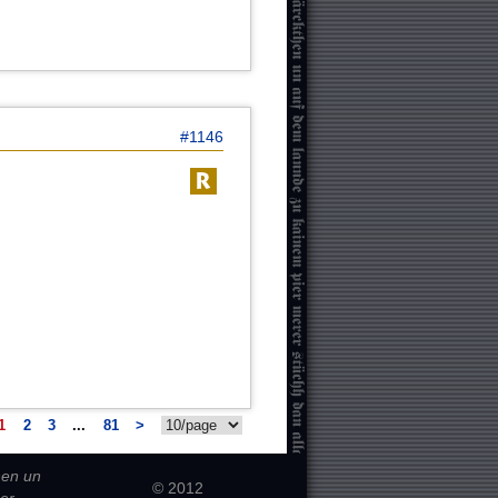
#1146
1
2
3
...
81
>
hen un
© 2012