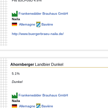
Pils BJCP05D 4.8%
Frankenwälder Brauhaus GmbH
Naila
Allemagne
Bavière
http://www.buergerbraeu-naila.de/
Ahornberger
Landbier Dunkel
5.1%
Dunkel
Frankenwälder Brauhaus GmbH
Naila
Allemagne
Bavière