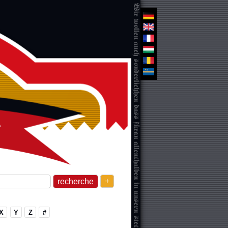
+
X
Y
Z
#