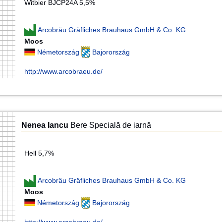
Witbier BJCP24A 5,5%
Arcobräu Gräfliches Brauhaus GmbH & Co. KG
Moos
Németország
Bajorország
http://www.arcobraeu.de/
Nenea Iancu
Bere Specială de iarnă
Hell 5,7%
Arcobräu Gräfliches Brauhaus GmbH & Co. KG
Moos
Németország
Bajorország
http://www.arcobraeu.de/