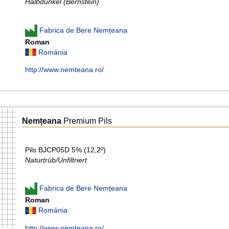
Halbdunkel (Bernstein)
Fabrica de Bere Nemțeana
Roman
Románia
http://www.nemteana.ro/
Nemțeana
Premium Pils
Pils BJCP05D 5% (12,2º)
Naturtrüb/Unfiltriert
Fabrica de Bere Nemțeana
Roman
Románia
http://www.nemteana.ro/