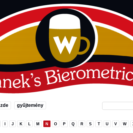
őzde
gyűjtemény
I
J
K
L
M
N
O
P
Q
R
S
T
U
V
W