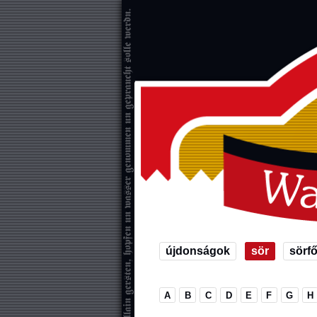
újdonságok
sör
sörf
A
B
C
D
E
F
G
H