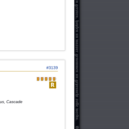
#3139
bus, Cascade