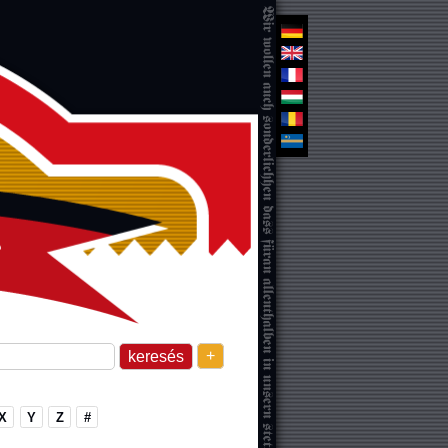
+
X
Y
Z
#