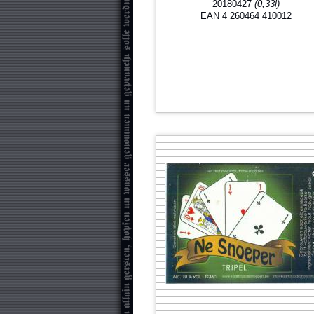
20180427
(0,33l)
EAN 4 260464 410012