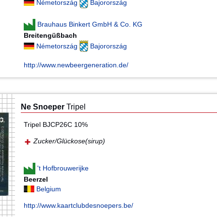
Németország
Bajorország
Brauhaus Binkert GmbH & Co. KG
Breitengüßbach
Németország
Bajorország
http://www.newbeergeneration.de/
Ne Snoeper
Tripel
Tripel BJCP26C 10%
Zucker/Glückose(sirup)
't Hofbrouwerijke
Beerzel
Belgium
http://www.kaartclubdesnoepers.be/