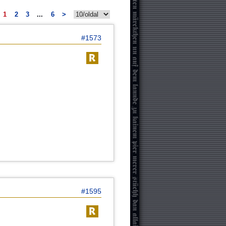
1
2
3
...
6
>
#1573
#1595