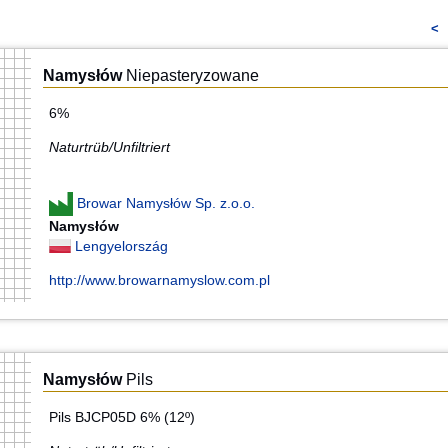
<
Namysłów
Niepasteryzowane
6%
Naturtrüb/Unfiltriert
Browar Namysłów Sp. z.o.o.
Namysłów
Lengyelország
http://www.browarnamyslow.com.pl
Namysłów
Pils
Pils BJCP05D 6% (12º)