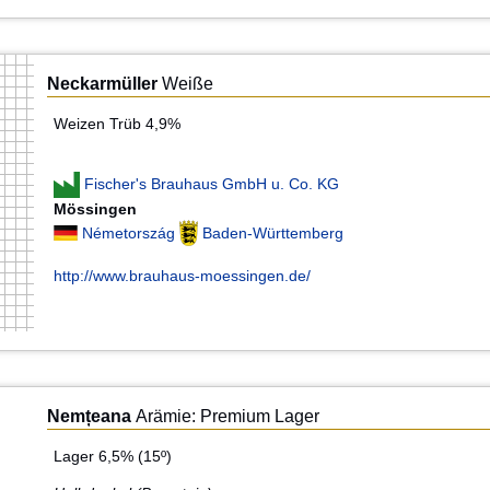
Neckarmüller
Weiße
Weizen Trüb 4,9%
Fischer's Brauhaus GmbH u. Co. KG
Mössingen
Németország
Baden-Württemberg
http://www.brauhaus-moessingen.de/
Nemțeana
Arämie: Premium Lager
Lager 6,5% (15º)