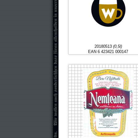
20180513
(0,5l)
EAN 6 423421 000147