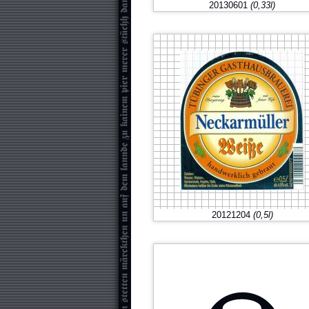
20130601
(0,33l)
20121204
(0,5l)