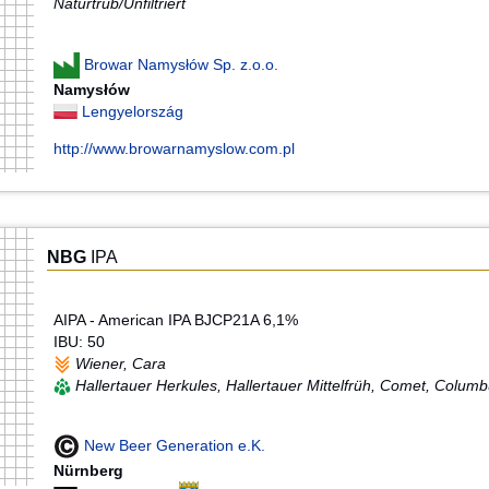
Naturtrüb/Unfiltriert
Browar Namysłów Sp. z.o.o.
Namysłów
Lengyelország
http://www.browarnamyslow.com.pl
NBG
IPA
AIPA - American IPA BJCP21A 6,1%
IBU: 50
Wiener, Cara
Hallertauer Herkules, Hallertauer Mittelfrüh, Comet, Colum
New Beer Generation e.K.
Nürnberg