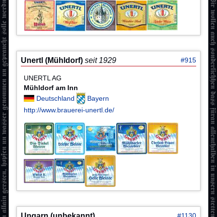
Unertl (Mühldorf)
seit 1929
#915
UNERTL AG
Mühldorf am Inn
Deutschland
Bayern
http://www.brauerei-unertl.de/
Ungarn (unbekannt)
#1130