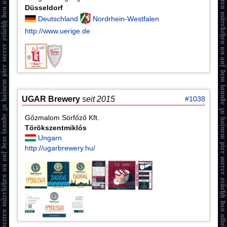
Düsseldorf
Deutschland
Nordrhein-Westfalen
http://www.uerige.de
UGAR Brewery
seit 2015
#1038
Gőzmalom Sörfőző Kft.
Törökszentmiklós
Ungarn
http://ugarbrewery.hu/