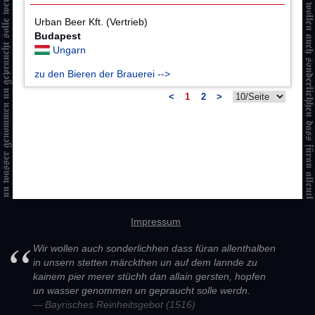
Urban Beer Kft. (Vertrieb)
Budapest
Ungarn
zu den Bieren der Brauerei -->
<
1
2
>
Impressum
Wir wollen auch sonderlichhen dass füran allenthalben
in unsern stetten märckthen un auf dem lannde zu
kainem pier merer stüchh dan allain gersten, hopfen
un wasser genommen un gepraucht solle werdn.
Bayrisches Reinheitsgebot (1516)