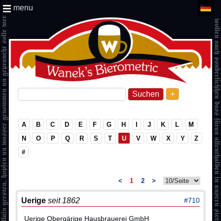
menu
+
A
B
C
D
E
F
G
H
I
J
K
L
M
N
O
P
Q
R
S
T
U
V
W
X
Y
Z
#
<
1
2
>
Uerige
seit 1862
#710
Uerige Obergärige Hausbrauerei GmbH