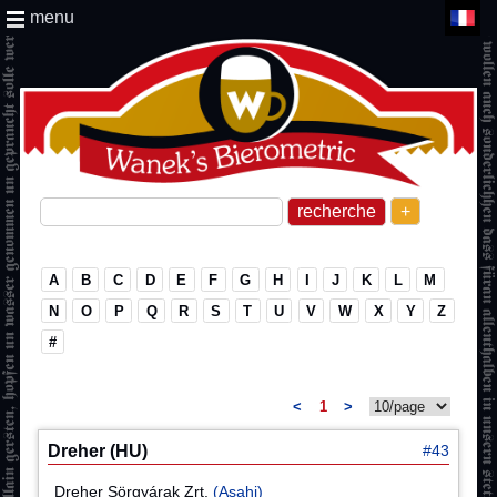
menu
+
A
B
C
D
E
F
G
H
I
J
K
L
M
N
O
P
Q
R
S
T
U
V
W
X
Y
Z
#
<
1
>
Dreher (HU)
#43
Dreher Sörgyárak Zrt.
(Asahi)