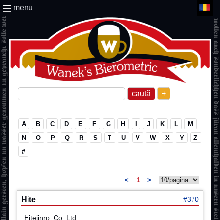
menu
+
A
B
C
D
E
F
G
H
I
J
K
L
M
N
O
P
Q
R
S
T
U
V
W
X
Y
Z
#
<
1
>
Hite
#370
Hitejinro. Co. Ltd.