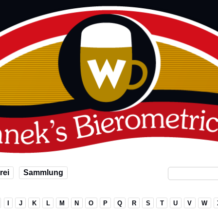
rei
Sammlung
I
J
K
L
M
N
O
P
Q
R
S
T
U
V
W