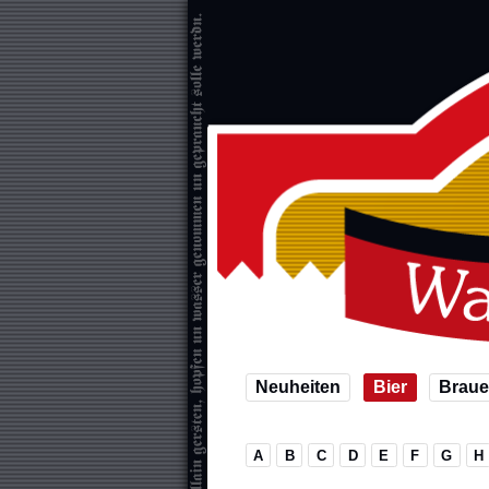
Neuheiten
Bier
Braue
A
B
C
D
E
F
G
H