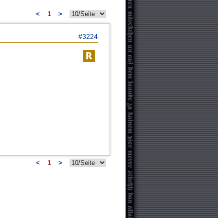
<
1
>
#3224
<
1
>