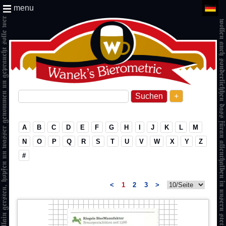
menu
+
A
B
C
D
E
F
G
H
I
J
K
L
M
N
O
P
Q
R
S
T
U
V
W
X
Y
Z
#
<
1
2
3
>