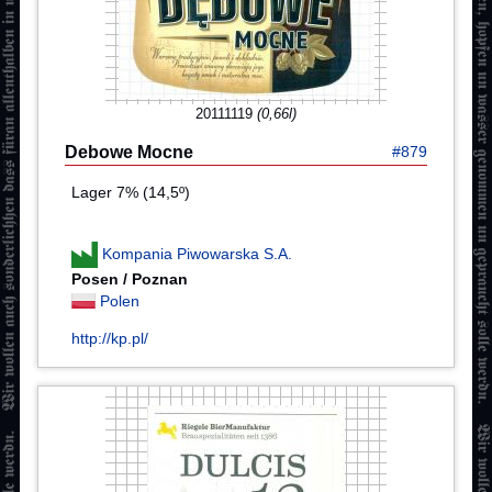
20111119
(0,66l)
Debowe Mocne
#879
Lager 7% (14,5º)
Kompania Piwowarska S.A.
Posen / Poznan
Polen
http://kp.pl/