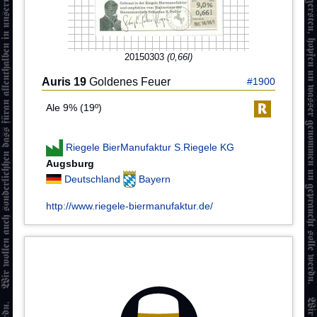
20150303
(0,66l)
Auris 19
Goldenes Feuer
#1900
Ale 9% (19º)
Riegele BierManufaktur S.Riegele KG
Augsburg
Deutschland
Bayern
http://www.riegele-biermanufaktur.de/