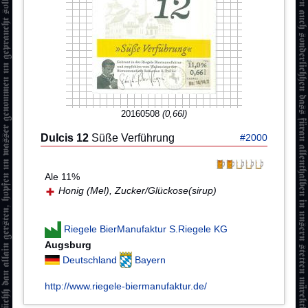
20160508
(0,66l)
Dulcis 12
Süße Verführung
#2000
Ale 11%
Honig (Mel), Zucker/Glückose(sirup)
Riegele BierManufaktur S.Riegele KG
Augsburg
Deutschland
Bayern
http://www.riegele-biermanufaktur.de/