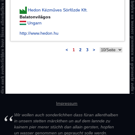
Hedon Kézműves Sörfőzde Kft.
Balatonvilágos
Ungarn
http://www.hedon.hu
<
1
2
3
>
Impressum
Wir wollen auch sonderlichhen dass füran allenthalben
in unsern stetten märckthen un auf dem lannde zu
kainem pier merer stüchh dan allain gersten, hopfen
un wasser genommen un gepraucht solle werdn.