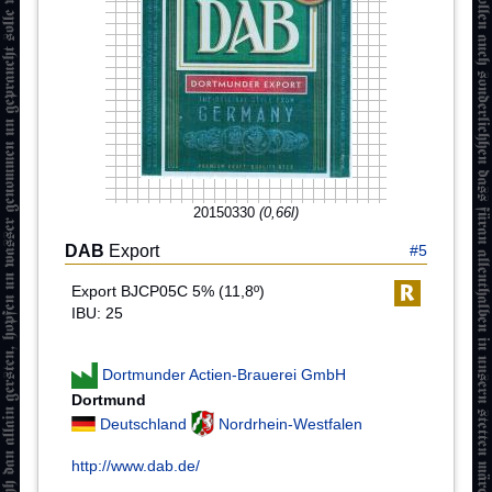
20150330
(0,66l)
DAB
Export
#5
Export BJCP05C 5% (11,8º)
IBU: 25
Dortmunder Actien-Brauerei GmbH
Dortmund
Deutschland
Nordrhein-Westfalen
http://www.dab.de/