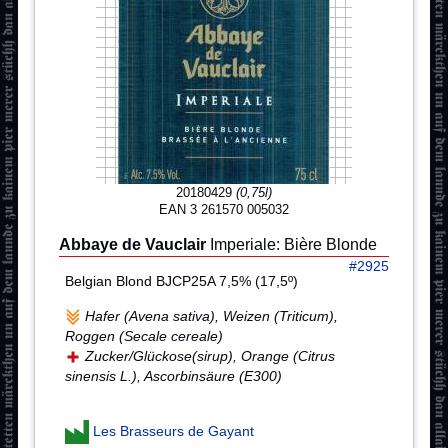
20180429
(0,75l)
EAN 3 261570 005032
Abbaye de Vauclair
Imperiale: Bière Blonde
#2925
Belgian Blond BJCP25A 7,5% (17,5º)
Hafer (Avena sativa), Weizen (Triticum),
Roggen (Secale cereale)
Zucker/Glückose(sirup), Orange (Citrus
sinensis L.), Ascorbinsäure (E300)
Les Brasseurs de Gayant