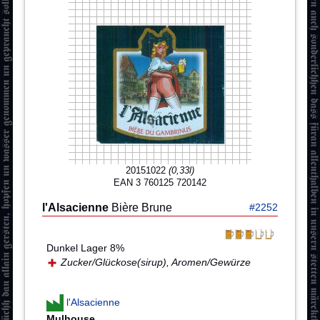
20151022
(0,33l)
EAN 3 760125 720142
l'Alsacienne
Bière Brune
#2252
Dunkel Lager 8%
Zucker/Glückose(sirup), Aromen/Gewürze
l'Alsacienne
Mulhouse