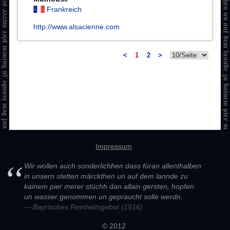
Frankreich
http://www.alsacienne.com
<
1
2
>
Impressum
Wir wollen auch sonderlichhen dass füran allenthalben
in unsern stetten märckthen un auf dem lannde zu
kainem pier merer stüchh dan allain gersten, hopfen
un wasser genommen un gepraucht solle werdn.
Bayrisches Reinheitsgebot (1516)
© 2012