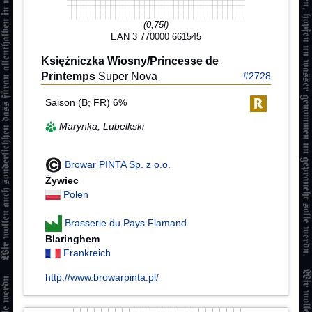
(0,75l)
EAN 3 770000 661545
Księżniczka Wiosny/Princesse de
Printemps
Super Nova
#2728
Saison (B; FR) 6%
Marynka, Lubelkski
Browar PINTA Sp. z o.o.
Żywiec
Polen
Brasserie du Pays Flamand
Blaringhem
Frankreich
http://www.browarpinta.pl/