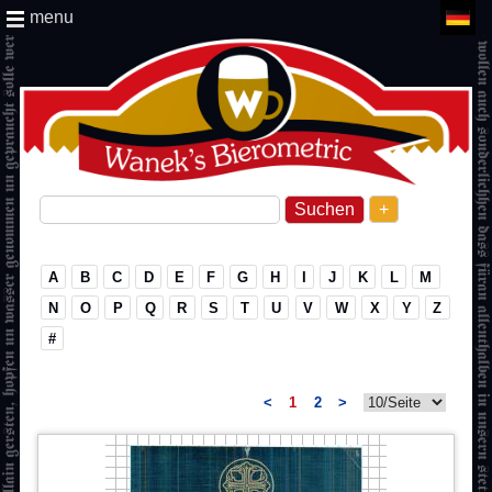
menu
+
A
B
C
D
E
F
G
H
I
J
K
L
M
N
O
P
Q
R
S
T
U
V
W
X
Y
Z
#
<
1
2
>