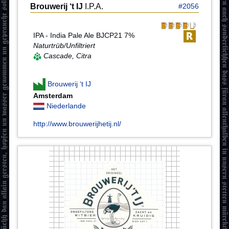
Brouwerij ‘t IJ
I.P.A.
#2056
IPA - India Pale Ale BJCP21 7%
Naturtrüb/Unfiltriert
Cascade, Citra
Brouwerij ‘t IJ
Amsterdam
Niederlande
http://www.brouwerijhetij.nl/