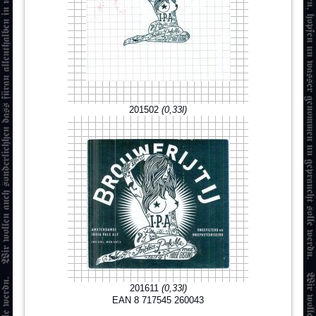
201502
(0,33l)
201611
(0,33l)
EAN 8 717545 260043