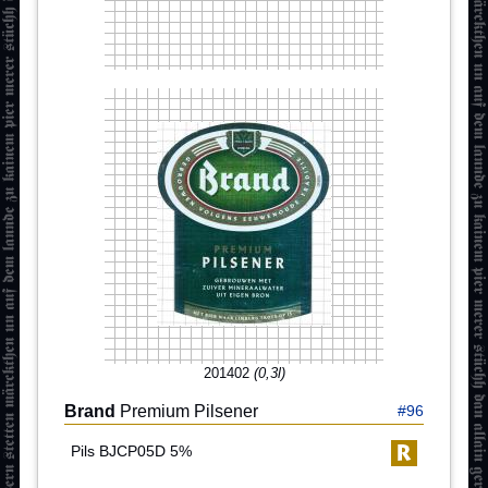
201402
(0,3l)
Brand
Premium Pilsener
#96
Pils BJCP05D 5%