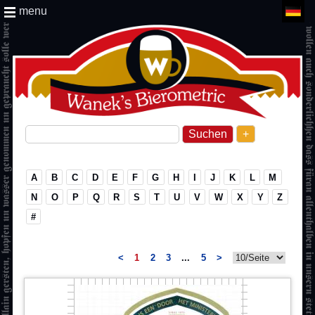
menu
+
A
B
C
D
E
F
G
H
I
J
K
L
M
N
O
P
Q
R
S
T
U
V
W
X
Y
Z
#
<
1
2
3
...
5
>