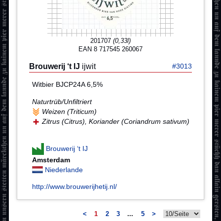
201707
(0,33l)
EAN 8 717545 260067
Brouwerij ‘t IJ
ijwit
#3013
Witbier BJCP24A 6,5%
Naturtrüb/Unfiltriert
Weizen (Triticum)
Zitrus (Citrus), Koriander (Coriandrum sativum)
Brouwerij ‘t IJ
Amsterdam
Niederlande
http://www.brouwerijhetij.nl/
<
1
2
3
...
5
>