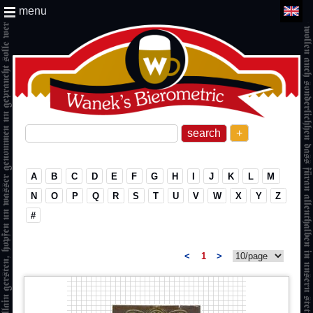
menu
+
A
B
C
D
E
F
G
H
I
J
K
L
M
N
O
P
Q
R
S
T
U
V
W
X
Y
Z
#
<
1
>