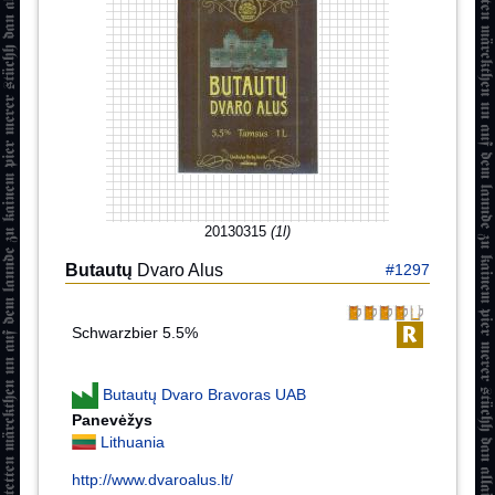
20130315
(1l)
Butautų
Dvaro Alus
#1297
Schwarzbier 5.5%
Butautų Dvaro Bravoras UAB
Panevėžys
Lithuania
http://www.dvaroalus.lt/