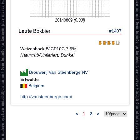
20140809
(0.33l)
Leute
Bokbier
#1407
Weizenbock BJCP10C 7.5%
Naturtrüb/Unfiltriert, Dunkel
Brouwerij Van Steenberge NV
Ertwelde
Belgium
http://vansteenberge.com/
<
1
2
>