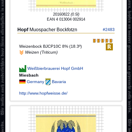
20160822
(0.5l)
EAN 4 013004 002914
Hopf
Muospacher Bockfotzn
#2483
Weizenbock BJCP10C 8% (18.3º)
Weizen (Triticum)
Weißbierbrauerei Hopf GmbH
Miesbach
Germany
Bavaria
http://www.hopfweisse.de/