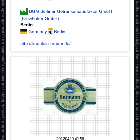
BGM Berliner Getränkemanufaktur GmbH
(BrewBaker GmbH)
Berlin
Germany
Berlin
http://fraeulein-brauer.de/
20120420
(0.5l)