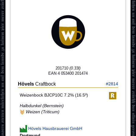
201710
(0.33l)
EAN 4 053400 201474
Hövels
Craftbock
#2814
Weizenbock BJCP10C 7.2% (16.5º)
Halbdunkel (Bernstein)
Weizen (Triticum)
Hövels Hausbrauerei GmbH
Dortmund