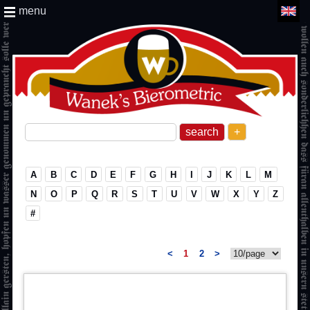
menu
+
A
B
C
D
E
F
G
H
I
J
K
L
M
N
O
P
Q
R
S
T
U
V
W
X
Y
Z
#
<
1
2
>