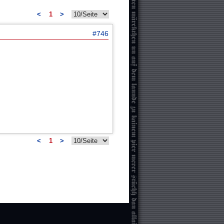
<
1
>
#746
<
1
>