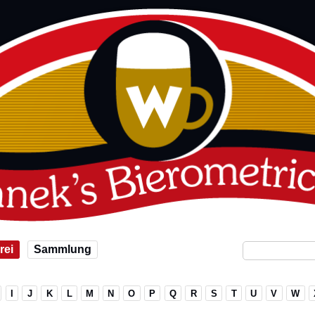
rei
Sammlung
I
J
K
L
M
N
O
P
Q
R
S
T
U
V
W