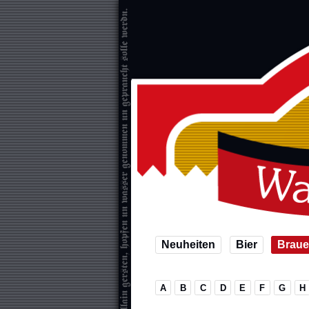
Neuheiten
Bier
Braue
A
B
C
D
E
F
G
H