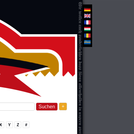
+
X
Y
Z
#