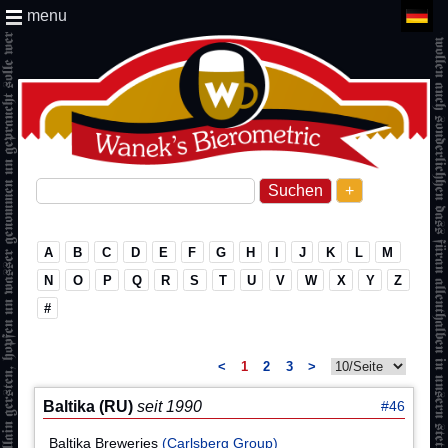
menu
+
A
B
C
D
E
F
G
H
I
J
K
L
M
N
O
P
Q
R
S
T
U
V
W
X
Y
Z
#
<
1
2
3
>
Baltika (RU)
seit 1990
#46
Baltika Breweries
(Carlsberg Group)