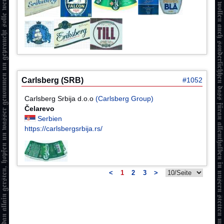
Carlsberg (SRB)
#1052
Carlsberg Srbija d.o.o
(Carlsberg Group)
Čelarevo
Serbien
https://carlsbergsrbija.rs/
<
1
2
3
>